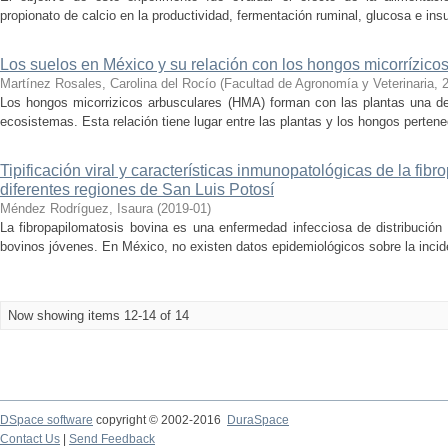
propionato de calcio en la productividad, fermentación ruminal, glucosa e insu
Los suelos en México y su relación con los hongos micorrízico
Martínez Rosales, Carolina del Rocío
(
Facultad de Agronomía y Veterinaria
,
Los hongos micorrizicos arbusculares (HMA) forman con las plantas una de 
ecosistemas. Esta relación tiene lugar entre las plantas y los hongos perten
Tipificación viral y características inmunopatológicas de la fib
diferentes regiones de San Luis Potosí
Méndez Rodríguez, Isaura
(
2019-01
)
La fibropapilomatosis bovina es una enfermedad infecciosa de distribución
bovinos jóvenes. En México, no existen datos epidemiológicos sobre la inciden
Now showing items 12-14 of 14
DSpace software
copyright © 2002-2016
DuraSpace
Contact Us
|
Send Feedback