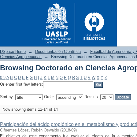
DSpace Home
→
Documentación Científica
→
Facultad de Agronomía y V
Ciencias Agropecuarias
→
Browsing Doctorado en Ciencias Agropecuarias b
Browsing Doctorado en Ciencias Agrop
Browsing Doctorado en Cienci
0-9
A
B
C
D
E
F
G
H
I
J
K
L
M
N
O
P
Q
R
S
T
U
V
W
X
Y
Z
Or enter first few letters:
Sort by:
Order:
Results:
Now showing items 12-14 of 14
Participación del ácido propiónico en el metabolismo y produc
Cifuentes López, Rubén Oswaldo
(
2018-09
)
El objetivo de este experimento fue evaluar el efecto de la alimentaci