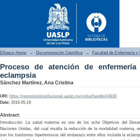
DSpace Home
→
Documentación Científica
→
Facultad de Enfermería y 
Proceso de atención de enfermería
Proceso de atención de enferm
eclampsia
Sánchez Martínez, Ana Cristina
URI:
https://repositorioinstitucional.uaslp.mx/xmlui/handle/i/4630
Date:
2016-05-18
Abstract:
Introducción. La salud materna es uno de los ocho Objetivos del Desarro
Naciones Unidas, del cual resalta la reducción de la mortalidad materna, 
son los trastornos hipertensivos del embarazo entre ellos incluida la ecla