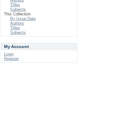
Authors
Titles
Subjects
This Collection
By Issue Date
Authors
Titles
Subjects
My Account
Login
Register