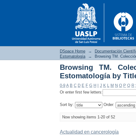
DSpace Home
→
Documentación Científ
Estomatología
→
Browsing TM. Colección
Browsing TM. Colec
Browsing TM. Colecció
Estomatología by Titl
0-9
A
B
C
D
E
F
G
H
I
J
K
L
M
N
O
P
Q
R
Or enter first few letters:
Sort by:
Order:
Now showing items 1-20 of 52
Actualidad en cancerología