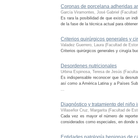
Coronas de porcelana adheridas ant
García Viramontes, José Gabriel
(
Facultad
Es rara la posibilidad de que exista un in
de la fase de la técnica actual para obtene
Criterios quirúrgicos generales y ci
Valadez Guerrero, Laura
(
Facultad de Esto
Criterios quirúrgicos generales y cirugía bu
Desordenes nutricionales
Urbina Espinosa, Teresa de Jesús
(
Faculta
Es indispensable reconocer que la desnut
así como a América Latina y a Países Subd
...
Diagnóstico y tratamiento del niño
Villaseñor Cruz, Margarita
(
Facultad de Es
Cada vez es mayor el número de reportes 
considerados como especiales, en donde se a
Entidades patología benignas de c