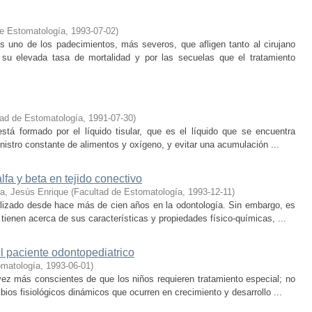
de Estomatología
,
1993-07-02
)
s uno de los padecimientos, más severos, que afligen tanto al cirujano
su elevada tasa de mortalidad y por las secuelas que el tratamiento
tad de Estomatología
,
1991-07-30
)
tá formado por el líquido tisular, que es el líquido que se encuentra
nistro constante de alimentos y oxígeno, y evitar una acumulación ...
fa y beta en tejido conectivo
ra, Jesús Enrique
(
Facultad de Estomatología
,
1993-12-11
)
ilizado desde hace más de cien años en la odontología. Sin embargo, es
tienen acerca de sus características y propiedades físico-químicas, ...
el paciente odontopediatrico
omatología
,
1993-06-01
)
vez más conscientes de que los niños requieren tratamiento especial; no
os fisiológicos dinámicos que ocurren en crecimiento y desarrollo ...