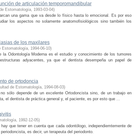
unción de articulación temporomandibular
 de Estomatología
,
1993-03-04
)
arcan una gama que va desde lo físico hasta lo emocional. Es por eso
diar los aspectos no solamente anatomofisiológicos sino también los
lasias de los maxilares
e Estomatología
,
1994-06-10
)
de la Odontología Moderna es el estudio y conocimiento de los tumores
estructuras adyacentes, ya que el dentista desempeña un papel de
ento de ortodoncia
ultad de Estomatología
,
1994-08-03
)
 no sólo depende de un excelente Ortodoncista sino, de un trabajo en
a, el dentista de práctica general y, el paciente, es por esto que ...
ivitis
matología
,
1992-12-05
)
ia hay que tener en cuenta que cada odontólogo, independiemtemente de
periodoncista, es decir, un terapeuta del periodonto.