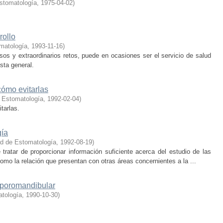
stomatología
,
1975-04-02
)
rollo
matología
,
1993-11-16
)
os y extraordinarios retos, puede en ocasiones ser el servicio de salud
sta general.
cómo evitarlas
 Estomatología
,
1992-02-04
)
tarlas.
gía
ad de Estomatología
,
1992-08-19
)
 tratar de proporcionar información suficiente acerca del estudio de las
omo la relación que presentan con otras áreas concernientes a la ...
mporomandibular
atología
,
1990-10-30
)