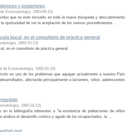
eriores y posteriores
 de Estomatología
,
1993-09-12
)
dividuo que no este envuelto en toda la nueva búsqueda y descubrimiento
r la oportunidad de ver la aceptación de los nuevos procedimientos ...
rugía bucal, en el consultorio de práctica general
matología
,
1993-10-23
)
cal, en el consultorio de práctica general
d de Estomatología
,
1992-01-15
)
rición es uno de los problemas que aquejan actualmente a nuestro País
esarrollados, afectando principalmente a lactantes, niños, adolescentes
 impedido
tomatología
,
1992-02-13
)
en la bibliografía referentes a "la existencia de poblaciones de niños
naliza el desarrollo crónico y agudo de los incapacitados, la ...
avidad oral