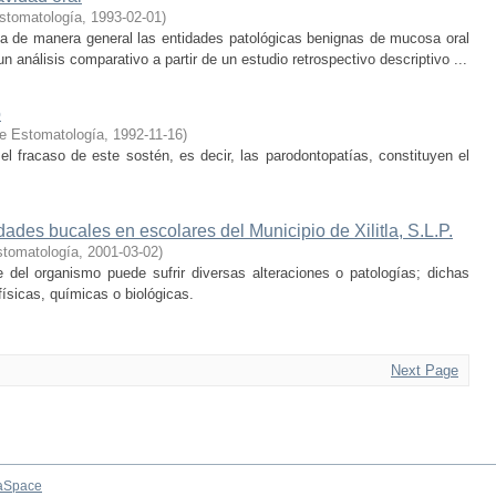
stomatología
,
1993-02-01
)
isa de manera general las entidades patológicas benignas de mucosa oral
 análisis comparativo a partir de un estudio retrospectivo descriptivo ...
o
de Estomatología
,
1992-11-16
)
 el fracaso de este sostén, es decir, las parodontopatías, constituyen el
ades bucales en escolares del Municipio de Xilitla, S.L.P.
stomatología
,
2001-03-02
)
e del organismo puede sufrir diversas alteraciones o patologías; dichas
físicas, químicas o biológicas.
Next Page
aSpace