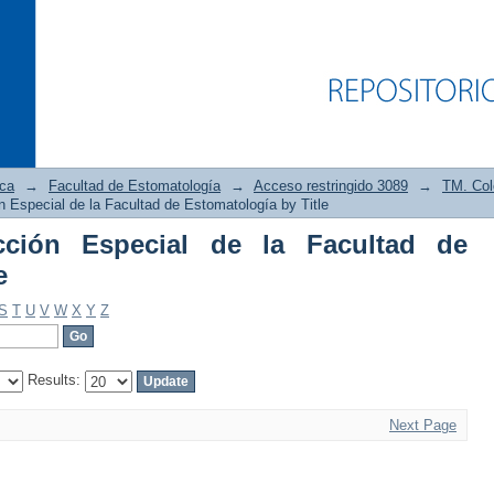
ica
→
Facultad de Estomatología
→
Acceso restringido 3089
→
TM. Col
 Especial de la Facultad de Estomatología by Title
ción Especial de la Facultad de
n Especial de la Facultad de Estomatol
e
S
T
U
V
W
X
Y
Z
Results:
Next Page