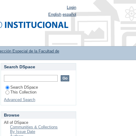
Login
English
español
ección Especial de la Facultad de
Search DSpace
ogía by Title
Search DSpace
This Collection
Advanced Search
Browse
All of DSpace
Communities & Collections
By Issue Date