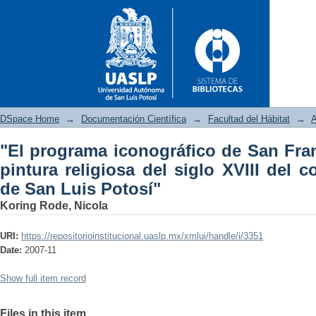
DSpace Home
→
Documentación Científica
→
Facultad del Hábitat
→
A
"El programa iconográfico de San Fran
"El programa iconográfico de
pintura religiosa del siglo XVIII del 
siglo XVIII del convento franc
de San Luis Potosí"
Koring Rode, Nicola
URI:
https://repositorioinstitucional.uaslp.mx/xmlui/handle/i/3351
Date:
2007-11
Show full item record
Files in this item