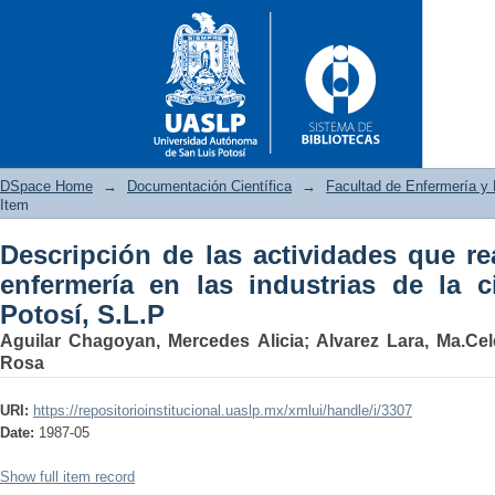
DSpace Home
→
Documentación Científica
→
Facultad de Enfermería y 
Item
Descripción de las actividades que re
Descripción de las activida
enfermería en las industrias de la 
industrias de la ciudad de San
Potosí, S.L.P
Aguilar Chagoyan, Mercedes Alicia
;
Alvarez Lara, Ma.Cel
Rosa
URI:
https://repositorioinstitucional.uaslp.mx/xmlui/handle/i/3307
Date:
1987-05
Show full item record