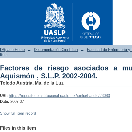
DSpace Home
→
Documentación Científica
→
Facultad de Enfermería y 
Item
Factores de riesgo asociados a mu
Factores de riesgo asociados 
Aquismón , S.L.P. 2002-2004.
Toledo Austria, Ma. de la Luz
URI:
https://repositorioinstitucional.uaslp.mx/xmlui/handle/i/3080
Date:
2007-07
Show full item record
Files in this item