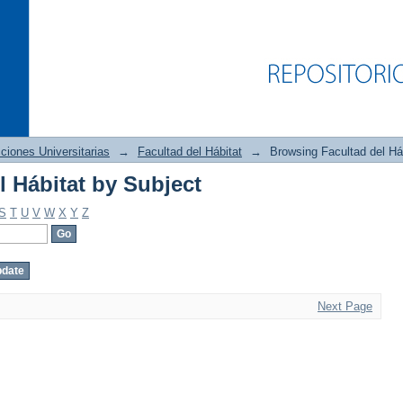
ciones Universitarias
→
Facultad del Hábitat
→
Browsing Facultad del Há
 Hábitat by Subject
 Hábitat by Subject
S
T
U
V
W
X
Y
Z
Next Page