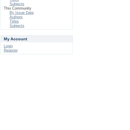
Subjects
This Community
By Issue Date
Authors
Titles
Subjects
My Account
Login
Register