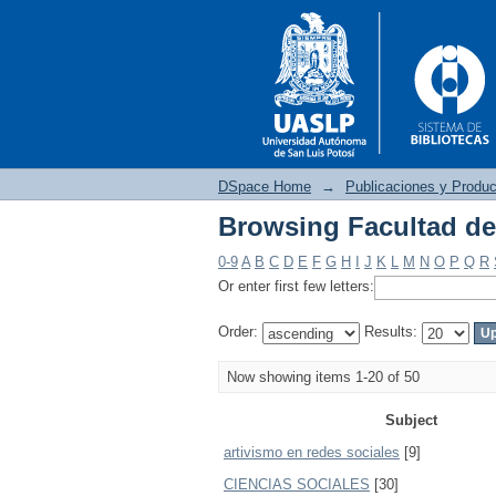
DSpace Home
→
Publicaciones y Produc
Browsing Facultad del
Browsing Facultad del
0-9
A
B
C
D
E
F
G
H
I
J
K
L
M
N
O
P
Q
R
Or enter first few letters:
Order:
Results:
Now showing items 1-20 of 50
Subject
artivismo en redes sociales
[9]
CIENCIAS SOCIALES
[30]