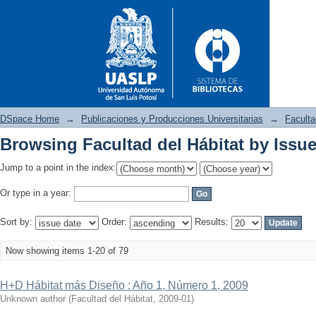
DSpace Home
→
Publicaciones y Producciones Universitarias
→
Faculta
Browsing Facultad del Hábitat by Issu
Browsing Facultad del Hábitat
Jump to a point in the index:
Or type in a year:
Sort by:
Order:
Results:
Now showing items 1-20 of 79
H+D Hábitat más Diseño : Año 1, Número 1, 2009
Unknown author
(
Facultad del Hábitat
,
2009-01
)