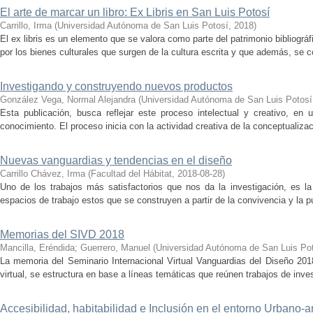
El arte de marcar un libro: Ex Libris en San Luis Potosí
Carrillo, Irma
(
Universidad Autónoma de San Luis Potosí
,
2018
)
El ex libris es un elemento que se valora como parte del patrimonio bibliográ
por los bienes culturales que surgen de la cultura escrita y que además, se c
Investigando y construyendo nuevos productos
González Vega, Normal Alejandra
(
Universidad Autónoma de San Luis Potosí­
Esta publicación, busca reflejar este proceso intelectual y creativo, en 
conocimiento. El proceso inicia con la actividad creativa de la conceptualizac
Nuevas vanguardias y tendencias en el diseño
Carrillo Chávez, Irma
(
Facultad del Hábitat
,
2018-08-28
)
Uno de los trabajos más satisfactorios que nos da la investigación, es la 
espacios de trabajo estos que se construyen a partir de la convivencia y la p
Memorias del SIVD 2018
Mancilla, Eréndida
;
Guerrero, Manuel
(
Universidad Autónoma de San Luis Po
La memoria del Seminario Internacional Virtual Vanguardias del Diseño 201
virtual, se estructura en base a líneas temáticas que reúnen trabajos de inve
Accesibilidad, habitabilidad e Inclusión en el entorno Urbano-ar