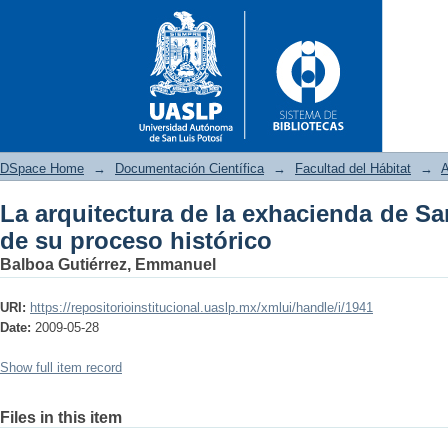
DSpace Home
→
Documentación Científica
→
Facultad del Hábitat
→
A
La arquitectura de la exhacienda de Sa
La arquitectura de la exha
de su proceso histórico
histórico
Balboa Gutiérrez, Emmanuel
URI:
https://repositorioinstitucional.uaslp.mx/xmlui/handle/i/1941
Date:
2009-05-28
Show full item record
Files in this item