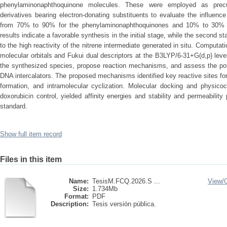
phenylaminonaphthoquinone molecules. These were employed as precu
derivatives bearing electron-donating substituents to evaluate the influence
from 70% to 90% for the phenylaminonaphthoquinones and 10% to 30% f
results indicate a favorable synthesis in the initial stage, while the second 
to the high reactivity of the nitrene intermediate generated in situ. Computat
molecular orbitals and Fukui dual descriptors at the B3LYP/6-31+G(d,p) level 
the synthesized species, propose reaction mechanisms, and assess the pote
DNA intercalators. The proposed mechanisms identified key reactive sites for
formation, and intramolecular cyclization. Molecular docking and physicoc
doxorubicin control, yielded affinity energies and stability and permeabilit
standard.
Show full item record
Files in this item
Name:
TesisM.FCQ.2026.S ...
View/
Size:
1.734Mb
Format:
PDF
Description:
Tesis versión pública.