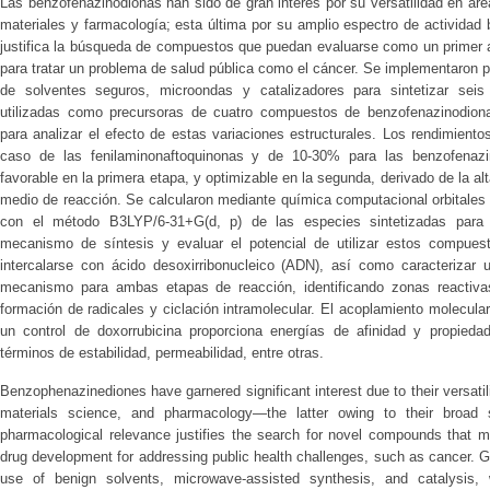
Las benzofenazinodionas han sido de gran interés por su versatilidad en áre
materiales y farmacología; esta última por su amplio espectro de actividad b
justifica la búsqueda de compuestos que puedan evaluarse como un primer a
para tratar un problema de salud pública como el cáncer. Se implementaron 
de solventes seguros, microondas y catalizadores para sintetizar seis
utilizadas como precursoras de cuatro compuestos de benzofenazinodiona
para analizar el efecto de estas variaciones estructurales. Los rendimient
caso de las fenilaminonaftoquinonas y de 10-30% para las benzofenazin
favorable en la primera etapa, y optimizable en la segunda, derivado de la alt
medio de reacción. Se calcularon mediante química computacional orbitales 
con el método B3LYP/6-31+G(d, p) de las especies sintetizadas para 
mecanismo de síntesis y evaluar el potencial de utilizar estos compuest
intercalarse con ácido desoxirribonucleico (ADN), así como caracterizar u
mecanismo para ambas etapas de reacción, identificando zonas reactivas
formación de radicales y ciclación intramolecular. El acoplamiento molecula
un control de doxorrubicina proporciona energías de afinidad y propieda
términos de estabilidad, permeabilidad, entre otras.
Benzophenazinediones have garnered significant interest due to their versatili
materials science, and pharmacology—the latter owing to their broad sp
pharmacological relevance justifies the search for novel compounds that m
drug development for addressing public health challenges, such as cancer. Gr
use of benign solvents, microwave-assisted synthesis, and catalysis,