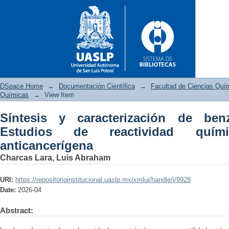
DSpace Home
→
Documentación Científica
→
Facultad de Ciencias Quí
Químicas
→
View Item
Síntesis y caracterización de ben
Síntesis y caracterización 
Estudios de reactividad quím
química y actividad anticance
anticancerígena
Charcas Lara, Luis Abraham
URI:
https://repositorioinstitucional.uaslp.mx/xmlui/handle/i/9928
Date:
2026-04
Abstract: