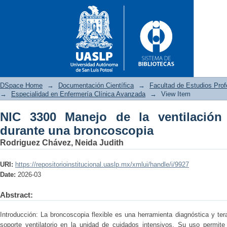
DSpace Home
→
Documentación Científica
→
Facultad de Estudios Pro
→
Especialidad en Enfermería Clínica Avanzada
→
View Item
NIC 3300 Manejo de la ventilación
NIC 3300 Manejo de la ventila
durante una broncoscopia
Rodriguez Chávez, Neida Judith
URI:
https://repositorioinstitucional.uaslp.mx/xmlui/handle/i/9927
Date:
2026-03
Abstract:
Introducción: La broncoscopia flexible es una herramienta diagnóstica y te
soporte ventilatorio en la unidad de cuidados intensivos. Su uso permite 