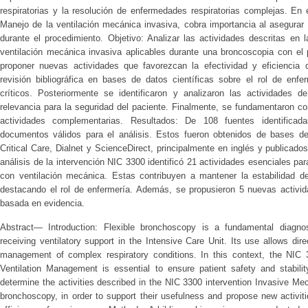
respiratorias y la resolución de enfermedades respiratorias complejas. En 
Manejo de la ventilación mecánica invasiva, cobra importancia al asegurar 
durante el procedimiento. Objetivo: Analizar las actividades descritas en
ventilación mecánica invasiva aplicables durante una broncoscopia con el 
proponer nuevas actividades que favorezcan la efectividad y eficiencia 
revisión bibliográfica en bases de datos científicas sobre el rol de enf
críticos. Posteriormente se identificaron y analizaron las actividades 
relevancia para la seguridad del paciente. Finalmente, se fundamentaron co
actividades complementarias. Resultados: De 108 fuentes identifica
documentos válidos para el análisis. Estos fueron obtenidos de base
Critical Care, Dialnet y ScienceDirect, principalmente en inglés y publicado
análisis de la intervención NIC 3300 identificó 21 actividades esenciales pa
con ventilación mecánica. Estas contribuyen a mantener la estabilidad de
destacando el rol de enfermería. Además, se propusieron 5 nuevas actividad
basada en evidencia.
Abstract— Introduction: Flexible bronchoscopy is a fundamental diagnost
receiving ventilatory support in the Intensive Care Unit. Its use allows dir
management of complex respiratory conditions. In this context, the NIC 
Ventilation Management is essential to ensure patient safety and stabilit
determine the activities described in the NIC 3300 intervention Invasive M
bronchoscopy, in order to support their usefulness and propose new activit