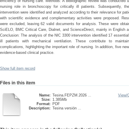
efficiency of nursing care. Methods: A bibliographic review was conducted u
nursing role in bronchoscopy for critically ill patients. Subsequently, t
intervention were identified and analyzed according to their relevance for pat
with scientific evidence and complementary activities were proposed. Resu
were excluded, leaving 62 valid documents for analysis. These were obt
SciELO, BMC Critical Care, Dialnet, and ScienceDirect, mainly in English an
Conclusion: The analysis of the NIC 3300 intervention identified 17 essential 
ill patients with mechanical ventilation. These contribute to maintain
complications, highlighting the important role of nursing. In addition, five n
evidence-based clinical practice.
Show full item record
Files in this item
Name:
Tesina.FEPZM.2026 ...
View/
Size:
1.385Mb
Format:
PDF
Description:
Tesina versión ...