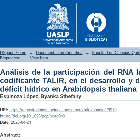
DSpace Home
→
Documentación Científica
→
Facultad de Ciencias Quí
Bioproceso
→
View Item
Análisis de la participación del RNA 
Análisis de la participación d
codificante TALIR, en el desarrollo y d
desarrollo y durante el estrés 
déficit hídrico en Arabidopsis thaliana
Espinoza López, Byanka Sthefany
URI:
https://repositorioinstitucional.uaslp.mx/xmlui/handle/i/9919
https://doi.org/10.1093/pcp/pcag040
Date:
2026-04-24
Abstract: