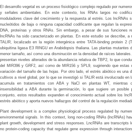
El desarrollo vegetal es un proceso fisiológico complejo regulado por numero
y señales ambientales. En este contexto, los RNAs largos no codifi
moduladores clave del crecimiento y la respuesta al estrés. Los lncRNAs s
nucleótidos de baja o ninguna capacidad codificante que regulan la expres
DNA, proteínas y otros RNAs. Sin embargo, a pesar de sus funciones re
lncRNAs ha sido caracterizado en plantas. En este estudio se describe, a 
TALIR, localizado en la región intergénica entre TATA-binding protein 2 
ubiquitina ligasa E3 RINGU en Arabidopsis thaliana. Las plantas mutantes 
menor tamaño, así como una disminución en la densidad de raíces laterales
presentan niveles alterados de la abundancia relativa de TBP2, lo que cond
del MIR396 y GRF2, así como de MIR156 y SPL9, sugiriendo que estas des
variación del tamaño de las hojas. Por otro lado, el estrés abiótico es una 
cultivos a nivel global, por lo que se investigó si TALIR está involucrado en 
acumula en tratamientos con ABA y NaCl en plantas WT, mientras 
insensibilidad a ABA durante la germinación, lo que sugiere un posibl
conjunto, estos resultados expanden el conocimiento actual sobre los lncR
estrés abiótico y aporta nuevos hallazgos del control de la regulación medi
Plant development is a complex physiological process regulated by numerou
environmental signals. In this context, long non-coding RNAs (lncRNAs) ha
plant growth, development and stress responses. LncRNAs are transcripts lon
no protein-coding capacity that regulate gene expression through interacti