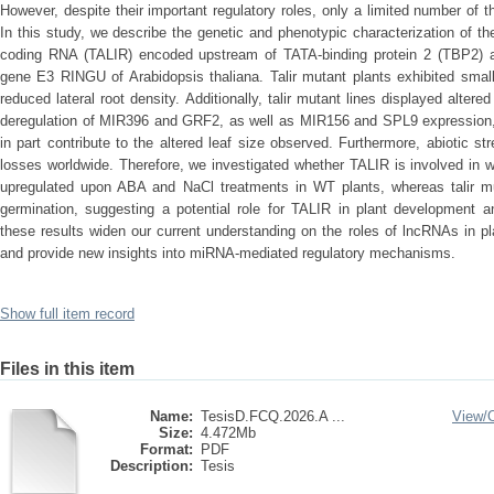
However, despite their important regulatory roles, only a limited number of 
In this study, we describe the genetic and phenotypic characterization of t
coding RNA (TALIR) encoded upstream of TATA-binding protein 2 (TBP2) an
gene E3 RINGU of Arabidopsis thaliana. Talir mutant plants exhibited small
reduced lateral root density. Additionally, talir mutant lines displayed altere
deregulation of MIR396 and GRF2, as well as MIR156 and SPL9 expression, 
in part contribute to the altered leaf size observed. Furthermore, abiotic s
losses worldwide. Therefore, we investigated whether TALIR is involved in w
upregulated upon ABA and NaCl treatments in WT plants, whereas talir mut
germination, suggesting a potential role for TALIR in plant development a
these results widen our current understanding on the roles of lncRNAs in 
and provide new insights into miRNA-mediated regulatory mechanisms.
Show full item record
Files in this item
Name:
TesisD.FCQ.2026.A ...
View/
Size:
4.472Mb
Format:
PDF
Description:
Tesis