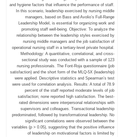
and hygiene factors that influence the performance of staff.
In this scenario, leadership exercised by nursing middle
managers, based on Bass and Avolio’s Full-Range
Leadership Model, is essential for organizing work and
promoting staff well-being. Objective: To analyze the
relationship between the leadership styles exercised by
nursing middle managers and the job satisfaction of
operational nursing staff in a tertiary-level private hospital.
Methodology: A quantitative, correlational, and cross-
sectional study was conducted with a sample of 123
nursing professionals. The Font-Roja questionnaire (job
satisfaction) and the short form of the MLQ-5X (leadership)
were applied. Descriptive statistics and Spearman’s test
were used for correlation analysis. Results: A total of 78.9
percent of the staff reported moderate levels of job
satisfaction; none reported high satisfaction. The best-
rated dimensions were interpersonal relationships with
supervisors and colleagues. Transactional leadership
predominated, followed by transformational leadership. No
significant correlations were observed between the
variables (p > 0.05), suggesting that the positive influence
of leadership on motivational factors is limited by