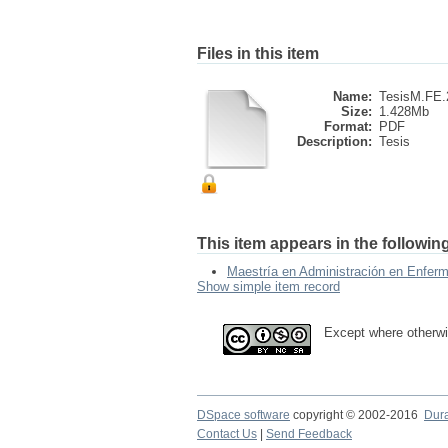
Files in this item
Name:
TesisM.FE.2
Size:
1.428Mb
Format:
PDF
Description:
Tesis
This item appears in the following
Maestría en Administración en Enferm
Show simple item record
Except where otherwi
DSpace software
copyright © 2002-2016
Dur
Contact Us
|
Send Feedback