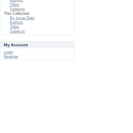
Authors
Titles
Subjects
This Collection
By Issue Date
Authors
Titles
Subjects
My Account
Login
Register