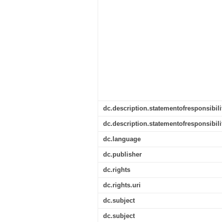
dc.description.statementofresponsibili
dc.description.statementofresponsibili
dc.language
dc.publisher
dc.rights
dc.rights.uri
dc.subject
dc.subject