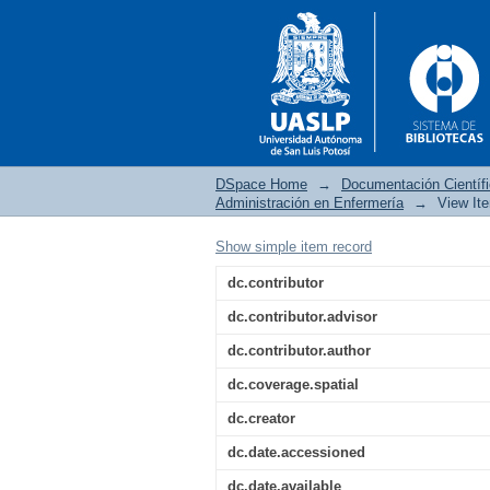
DSpace Home
→
Documentación Científ
Administración en Enfermería
→
View It
Show simple item record
Satisfacción laboral 
dc.contributor
los mandos medios de 
dc.contributor.advisor
dc.contributor.author
dc.coverage.spatial
dc.creator
dc.date.accessioned
dc.date.available