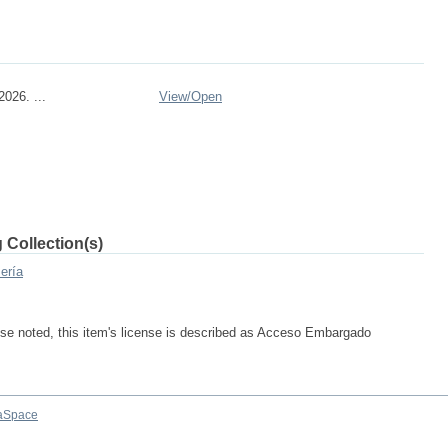
026. ...
View/
Open
 Collection(s)
ería
se noted, this item's license is described as Acceso Embargado
aSpace