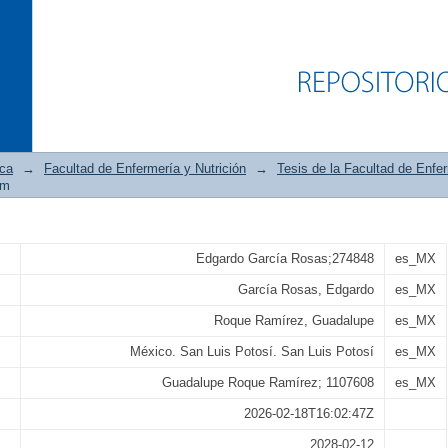
ica
→
Facultad de Enfermería y Nutrición
→
Tesis de la Facultad de Enfer
em
del personal de enfermería y su relaci
Edgardo García Rosas;274848
es_MX
enfermería en una unidad hospitalaria
García Rosas, Edgardo
es_MX
Roque Ramírez, Guadalupe
es_MX
México. San Luis Potosí. San Luis Potosí
es_MX
Guadalupe Roque Ramírez; 1107608
es_MX
2026-02-18T16:02:47Z
2028-02-12