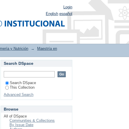
Login
English
español
mería y Nutrición
→
Maestría en
Search DSpace
ón con el liderazgo de
 del sector privado
Search DSpace
This Collection
Advanced Search
Browse
All of DSpace
Communities & Collections
By Issue Date