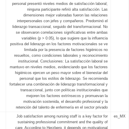
personal presentó niveles medios de satisfacción laboral;
ninguna participante refirió alta satisfacción. Las
dimensiones mejor valoradas fueron las relaciones
interpersonales con jefes y compañeros. Predominó el
liderazgo transaccional, seguido del transformacional. No
se observaron correlaciones significativas entre ambas
variables (p > 0.05), lo que sugiere que la influencia
positiva del liderazgo en los factores motivacionales se ve
limitada por la presencia de factores higiénicos no
resueltos, como condiciones laborales y reconocimiento
institucional. Conclusiones: La satisfacción laboral se
mantuvo en niveles medios, evidenciando que los factores
higiénicos ejercen un peso mayor sobre el bienestar del
personal que los estilos de liderazgo. Se recomienda
fortalecer una combinación de liderazgo transformacional y
transaccional, junto con políticas institucionales que
mejoren los factores extrínsecos y promuevan la
motivación sostenida, el desarrollo profesional y la
retención del talento de enfermería en el sector privado
Job satisfaction among nursing staff is a key factor for
es_MX
sustaining professional commitment and the quality of
care. According to Herzberg, it depends on motivational