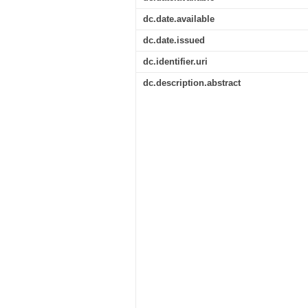
dc.date.available
dc.date.issued
dc.identifier.uri
dc.description.abstract