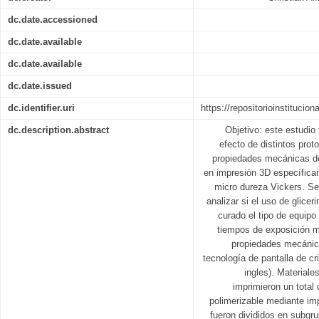
dc.date.accessioned
dc.date.available
dc.date.available
dc.date.issued
dc.identifier.uri
https://repositorioinstitucio
dc.description.abstract
Objetivo: este estudio
efecto de distintos prot
propiedades mecánicas de 
en impresión 3D específicam
micro dureza Vickers. Se
analizar si el uso de glicer
curado el tipo de equipo
tiempos de exposición mo
propiedades mecánic
tecnología de pantalla de cri
ingles). Material
imprimieron un total
polimerizable mediante im
fueron divididos en subgr