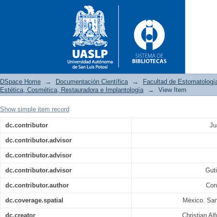
DSpace Home
→
Documentación Científica
→
Facultad de Estomatologí
Estética, Cosmética, Restauradora e Implantología
→
View Item
Show simple item record
Evaluación de protocolos p
dc.contributor
Ju
restauraciones definitivas im
dc.contributor.advisor
dc.contributor.advisor
dc.contributor.advisor
Gut
dc.contributor.author
Con
dc.coverage.spatial
México. San
dc.creator
Christian A