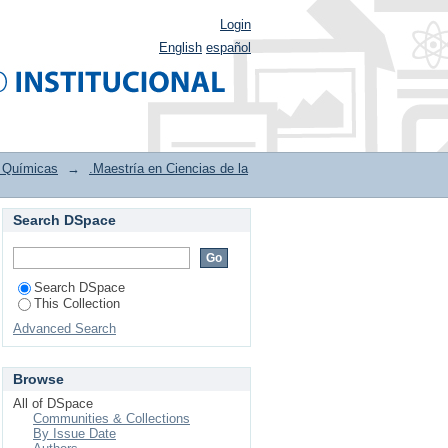
Login
English
español
s Químicas
→
.Maestría en Ciencias de la
Search DSpace
o
Search DSpace
This Collection
Advanced Search
Browse
All of DSpace
Communities & Collections
By Issue Date