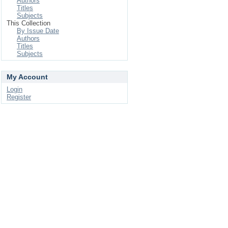
Authors
Titles
Subjects
This Collection
By Issue Date
Authors
Titles
Subjects
My Account
Login
Register