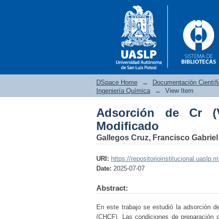
DSpace Home
→
Documentación Científ
Ingeniería Química
→
View Item
Adsorción de Cr (
Adsorción de Cr (VI)
Modificado
Gallegos Cruz, Francisco Gabriel
URI:
https://repositorioinstitucional.uaslp.
Date:
2025-07-07
Abstract:
En este trabajo se estudió la adsorción d
(CHCF). Las condiciones de preparación d