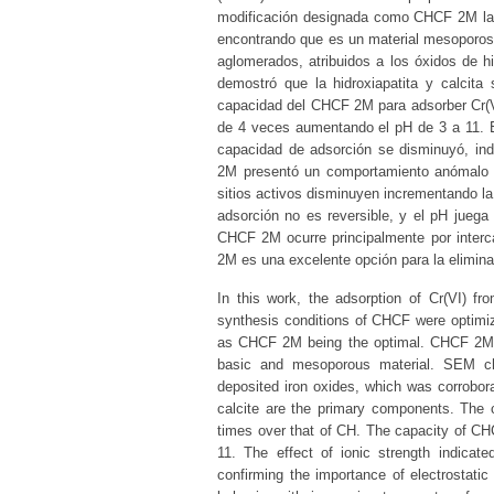
modificación designada como CHCF 2M la 
encontrando que es un material mesoporoso
aglomerados, atribuidos a los óxidos de hi
demostró que la hidroxiapatita y calcit
capacidad del CHCF 2M para adsorber Cr(
de 4 veces aumentando el pH de 3 a 11. El 
capacidad de adsorción se disminuyó, ind
2M presentó un comportamiento anómalo i
sitios activos disminuyen incrementando la
adsorción no es reversible, y el pH juega
CHCF 2M ocurre principalmente por interc
2M es una excelente opción para la elimina
In this work, the adsorption of Cr(VI) f
synthesis conditions of CHCF were optimiz
as CHCF 2M being the optimal. CHCF 2M wa
basic and mesoporous material. SEM char
deposited iron oxides, which was corrobor
calcite are the primary components. The
times over that of CH. The capacity of C
11. The effect of ionic strength indicat
confirming the importance of electrostati