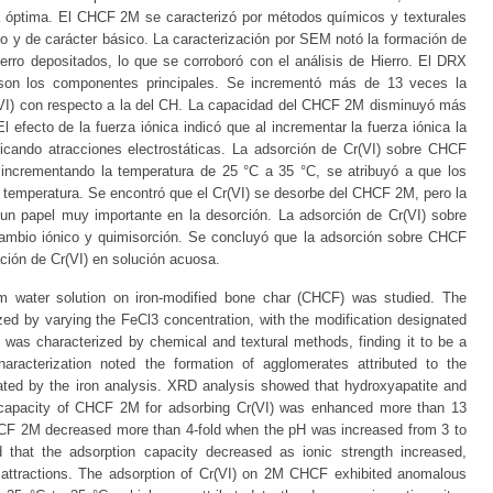
óptima. El CHCF 2M se caracterizó por métodos químicos y texturales
 y de carácter básico. La caracterización por SEM notó la formación de
erro depositados, lo que se corroboró con el análisis de Hierro. El DRX
a son los componentes principales. Se incrementó más de 13 veces la
VI) con respecto a la del CH. La capacidad del CHCF 2M disminuyó más
efecto de la fuerza iónica indicó que al incrementar la fuerza iónica la
icando atracciones electrostáticas. La adsorción de Cr(VI) sobre CHCF
ncrementando la temperatura de 25 °C a 35 °C, se atribuyó a que los
 temperatura. Se encontró que el Cr(VI) se desorbe del CHCF 2M, pero la
 un papel muy importante en la desorción. La adsorción de Cr(VI) sobre
ambio iónico y quimisorción. Se concluyó que la adsorción sobre CHCF
ción de Cr(VI) en solución acuosa.
rom water solution on iron-modified bone char (CHCF) was studied. The
ed by varying the FeCl3 concentration, with the modification designated
s characterized by chemical and textural methods, finding it to be a
acterization noted the formation of agglomerates attributed to the
ated by the iron analysis. XRD analysis showed that hydroxyapatite and
 capacity of CHCF 2M for adsorbing Cr(VI) was enhanced more than 13
HCF 2M decreased more than 4-fold when the pH was increased from 3 to
ed that the adsorption capacity decreased as ionic strength increased,
c attractions. The adsorption of Cr(VI) on 2M CHCF exhibited anomalous