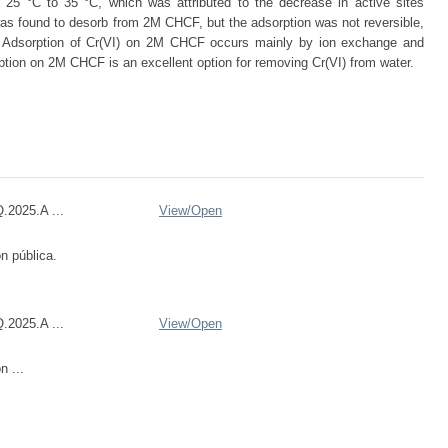
m 25 °C to 35 °C, which was attributed to the decrease in active sites
as found to desorb from 2M CHCF, but the adsorption was not reversible,
n. Adsorption of Cr(VI) on 2M CHCF occurs mainly by ion exchange and
ption on 2M CHCF is an excellent option for removing Cr(VI) from water.
.2025.A ...
View/
Open
n pública.
.2025.A ...
View/
Open
n ...