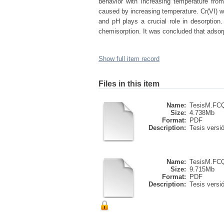
behavior with increasing temperature fro
caused by increasing temperature. Cr(VI) w
and pH plays a crucial role in desorptio
chemisorption. It was concluded that adsor
Show full item record
Files in this item
Name:
TesisM.FCQ
Size:
4.738Mb
Format:
PDF
Description:
Tesis versió
Name:
TesisM.FCQ
Size:
9.715Mb
Format:
PDF
Description:
Tesis versió