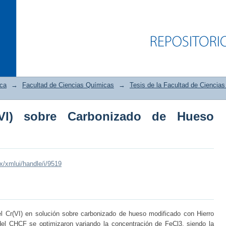
ica
→
Facultad de Ciencias Químicas
→
Tesis de la Facultad de Ciencia
VI) sobre Carbonizado de Hueso
 sobre Carbonizado de Hueso Modificad
mx/xmlui/handle/i/9519
el Cr(VI) en solución sobre carbonizado de hueso modificado con Hierro
el CHCF se optimizaron variando la concentración de FeCl3, siendo la