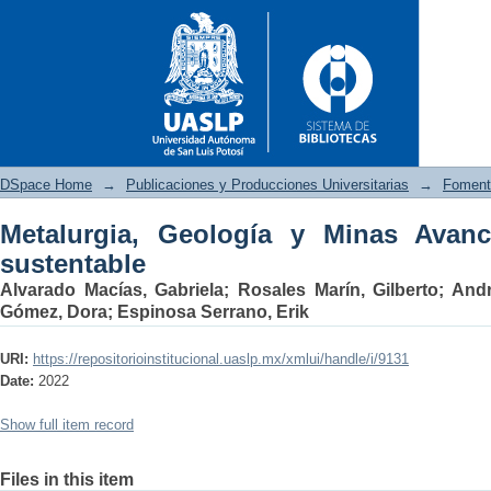
DSpace Home
→
Publicaciones y Producciones Universitarias
→
Fomento
Metalurgia, Geología y Minas Avan
Metalurgia, Geología y Minas 
sustentable
Alvarado Macías, Gabriela
;
Rosales Marín, Gilberto
;
Andr
Gómez, Dora
;
Espinosa Serrano, Erik
URI:
https://repositorioinstitucional.uaslp.mx/xmlui/handle/i/9131
Date:
2022
Show full item record
Files in this item