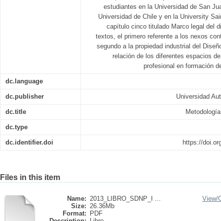
estudiantes en la Universidad de San Jua
Universidad de Chile y en la University Sa
capítulo cinco titulado Marco legal del d
textos, el primero referente a los nexos con
segundo a la propiedad industrial del Dise
relación de los diferentes espacios de
profesional en formación de
dc.language
dc.publisher
Universidad Au
dc.title
Metodología
dc.type
dc.identifier.doi
https://doi.o
Files in this item
Name:
2013_LIBRO_SDNP_I ...
View/
Size:
26.36Mb
Format:
PDF
Description:
Libro