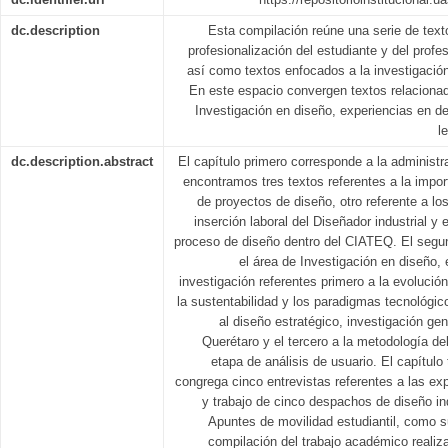
dc.description
Esta compilación reúne una serie de text
profesionalización del estudiante y del profes
así como textos enfocados a la investigación
En este espacio convergen textos relacionad
Investigación en diseño, experiencias en 
l
dc.description.abstract
El capítulo primero corresponde a la administra
encontramos tres textos referentes a la impor
de proyectos de diseño, otro referente a los
inserción laboral del Diseñador industrial y e
proceso de diseño dentro del CIATEQ. El segu
el área de Investigación en diseño, 
investigación referentes primero a la evolución
la sustentabilidad y los paradigmas tecnológico
al diseño estratégico, investigación ge
Querétaro y el tercero a la metodología del
etapa de análisis de usuario. El capítul
congrega cinco entrevistas referentes a las ex
y trabajo de cinco despachos de diseño indu
Apuntes de movilidad estudiantil, como s
compilación del trabajo académico realiz