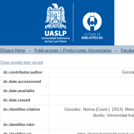
DSpace Home
→
Publicaciones y Producciones Universitarias
→
Faculta
Show simple item record
Metodologías y experiencias 
dc.contributor.author
Gonzál
dc.date.accessioned
dc.date.available
dc.date.issued
dc.identifier.citation
González, Norma (Coord.). (2013). Meto
diseño. Universidad Au
dc.identifier.isbn
dc.identifier.uri
https://repositorioinstitucional.