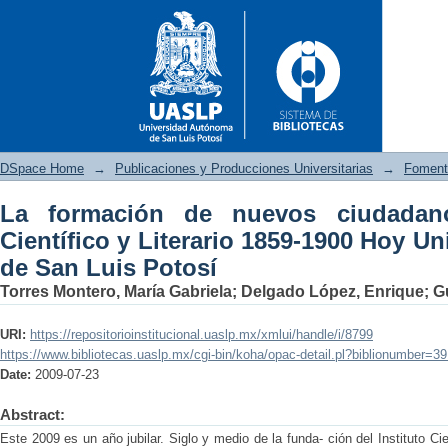
DSpace Home
→
Publicaciones y Producciones Universitarias
→
Fomento
La formación de nuevos ciudadano
La formación de nuevos ciudada
Científico y Literario 1859-1900 Hoy 
Hoy Universidad Autónoma de
de San Luis Potosí
Torres Montero, María Gabriela
;
Delgado López, Enrique
;
G
URI:
https://repositorioinstitucional.uaslp.mx/xmlui/handle/i/8799
https://www.bibliotecas.uaslp.mx/cgi-bin/koha/opac-detail.pl?biblionumber=3
Date:
2009-07-23
Abstract:
Este 2009 es un año jubilar. Siglo y medio de la funda- ción del Instituto Cie