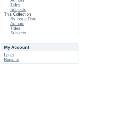
Authors
Titles
Subjects
This Collection
By Issue Date
Authors
Titles
Subjects
My Account
Login
Register