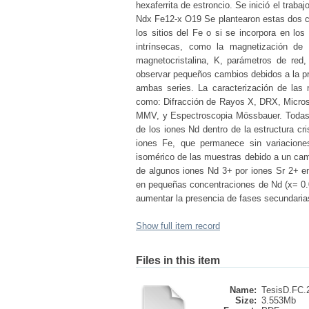
hexaferrita de estroncio. Se inició el trab
Ndx Fe12-x O19 Se plantearon estas dos co
los sitios del Fe o si se incorpora en los
intrínsecas, como la magnetización de 
magnetocristalina, K, parámetros de red
observar pequeños cambios debidos a la pres
ambas series. La caracterización de las 
como: Difracción de Rayos X, DRX, Micros
MMV, y Espectroscopia Mössbauer. Todas es
de los iones Nd dentro de la estructura cri
iones Fe, que permanece sin variacione
isomérico de las muestras debido a un camb
de algunos iones Nd 3+ por iones Sr 2+ en 
en pequeñas concentraciones de Nd (x= 0.0
aumentar la presencia de fases secundari
Show full item record
Files in this item
Name:
TesisD.FC.2
Size:
3.553Mb