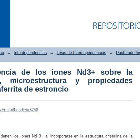
ica
→
Interdependencias
→
Tesis de Interdependencias
→
Doctorado Ins
uencia de los iones Nd3+ sobre la
encia de los iones Nd3+ sobre la es
na, microestructura y propiedades
piedades magnéticas de la hexaferrita 
ferrita de estroncio
mx/xmlui/handle/i/5758
tienen los iones Nd 3+ al incorporarse en la estructura cristalina de la