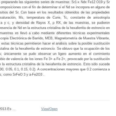
ajo preparando las siguientes series de muestras: Sr1-x Ndx Fe12 O19 y Sr
mposiciones con el fin de determinar si el Nd se incorpora en alguno de
 sitios del Sr. Con base en los resultados obtenidos de las propiedades
saturación, Ms, temperatura de Curie, Tc, constante de anisotropía
, a y c, y densidad de Rayos X, ρ RX, de las muestras, se pudieron
encia de Nd en la estructura cristalina de la hexaferrita de estroncio en
muestras es llevó a cabo mediante diferentes técnicas experimentales
copia Electrónica de Barrido, MEB, Magnetometría de Muestra Vibrante,
tas técnicas permitieron hacer el análisis sobre la posible sustitución
stalina de la hexaferrita de estroncio. Se obtuvo que la ocupación de los
s; únicamente se pudo observar un ligero aumento en el corrimiento
io de valencia de los iones Fe 3+ a Fe 2+, provocado por la sustitución
la estructura cristalina de la hexaferrita de estroncio. Esto sólo sucede
0, 0.05, 0.1, 0.15, 0.2). A concentraciones mayores que 0.2 comienza a
as, como SrFeO 3 y a-Fe2O3 .
013.Es ...
View/
Open