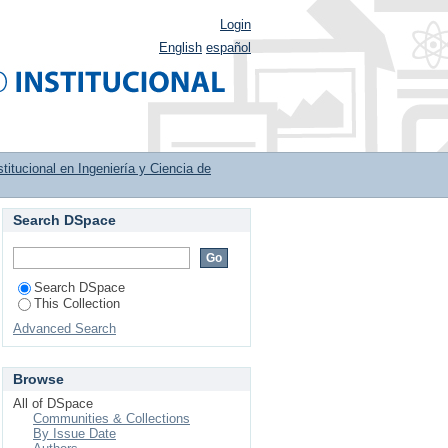
Login
English
español
titucional en Ingeniería y Ciencia de
Search DSpace
tructura cristalina,
de estroncio
Search DSpace
This Collection
Advanced Search
Browse
All of DSpace
Communities & Collections
By Issue Date