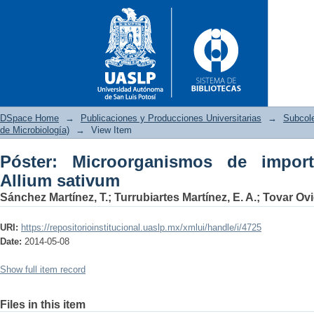
DSpace Home
→
Publicaciones y Producciones Universitarias
→
Subcol
de Microbiología)
→
View Item
Póster: Microorganismos de import
Póster: Microorganismos de im
Allium sativum
Sánchez Martínez, T.
;
Turrubiartes Martínez, E. A.
;
Tovar Ov
URI:
https://repositorioinstitucional.uaslp.mx/xmlui/handle/i/4725
Date:
2014-05-08
Show full item record
Files in this item