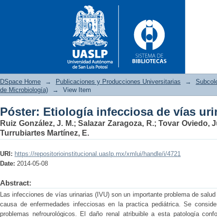
DSpace Home
→
Publicaciones y Producciones Universitarias
→
Subcol
de Microbiología)
→
View Item
Póster: Etiología infecciosa de vías uri
Póster: Etiología infecciosa de
Ruiz González, J. M.
;
Salazar Zaragoza, R.
;
Tovar Oviedo, 
Turrubiartes Martínez, E.
URI:
https://repositorioinstitucional.uaslp.mx/xmlui/handle/i/4721
Date:
2014-05-08
Abstract:
Las infecciones de vías urinarias (IVU) son un importante problema de salud
causa de enfermedades infecciosas en la practica pediátrica. Se consider
problemas nefrourológicos. El daño renal atribuible a esta patología co