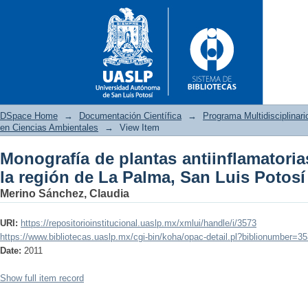
DSpace Home
→
Documentación Científica
→
Programa Multidisciplina
en Ciencias Ambientales
→
View Item
Monografía de plantas antiinflamatorias
Monografía de plantas antiinfl
la región de La Palma, San Luis Potosí
San Luis Potosí
Merino Sánchez, Claudia
URI:
https://repositorioinstitucional.uaslp.mx/xmlui/handle/i/3573
https://www.bibliotecas.uaslp.mx/cgi-bin/koha/opac-detail.pl?biblionumber=3
Date:
2011
Show full item record