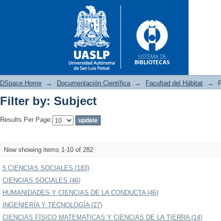
DSpace Home
→
Documentación Científica
→
Facultad del Hábitat
→
F
Filter by: Subject
Filter by: Subject
Results Per Page:
Now showing items 1-10 of 282
5 CIENCIAS SOCIALES (183)
CIENCIAS SOCIALES (46)
HUMANIDADES Y CIENCIAS DE LA CONDUCTA (46)
INGENIERÍA Y TECNOLOGÍA (27)
CIENCIAS FÍSICO MATEMATICAS Y CIENCIAS DE LA TIERRA (14)