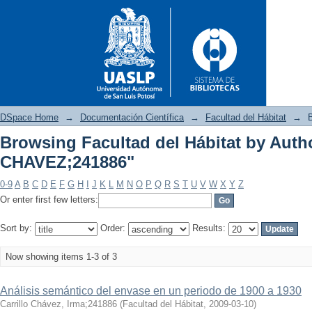
DSpace Home
→
Documentación Científica
→
Facultad del Hábitat
→
B
Browsing Facultad del Hábitat by Au
CHAVEZ;241886"
Browsing Facultad del Hábit
0-9
A
B
C
D
E
F
G
H
I
J
K
L
M
N
O
P
Q
R
S
T
U
V
W
X
Y
Z
Or enter first few letters:
Sort by:
Order:
Results:
Now showing items 1-3 of 3
Análisis semántico del envase en un periodo de 1900 a 1930
Carrillo Chávez, Irma;241886
(
Facultad del Hábitat
,
2009-03-10
)