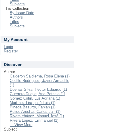
Subjects
This Collection
By Issue Date
Authors
Titles
Subjects
My Account
Login
Register
Discover
Author
Calderón Saldierna, Rosa Elena (1)
Cedillo Rodríguez, Javier Armadillo
(1)
Dueñas Silva, Hector Eduardo (1)
Guerrero Duque, Ana Patricia (1)
Gómez Colín, Luz Adriana (1)
Martínez Lira, josé Luis (1)
Pineda Basurto, Fabian (1)
Pulido Arechar, Carlos Jair (1)
Rivera chávez, Manuel José (1)
Rivera López, Emmanuel (1)
... View More
Subject