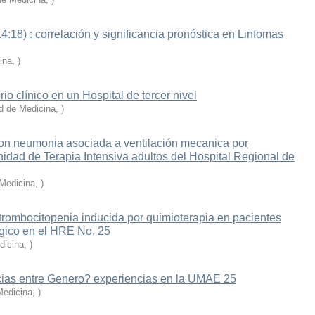
4:18) : correlación y significancia pronóstica en Linfomas
ina
,
)
rio clínico en un Hospital de tercer nivel
d de Medicina
,
)
con neumonia asociada a ventilación mecanica por
dad de Terapia Intensiva adultos del Hospital Regional de
 Medicina
,
)
 trombocitopenia inducida por quimioterapia en pacientes
gico en el HRE No. 25
dicina
,
)
ncias entre Genero? experiencias en la UMAE 25
Medicina
,
)