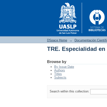
DSpace Home
→
Documentación Científ
TRE. Especialidad en 
TRE. Especialidad en 
Browse by
By Issue Date
Authors
Titles
Subjects
Search within this collection: