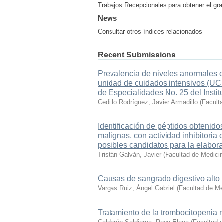
Trabajos Recepcionales para obtener el gra
News
Consultar otros índices relacionados
Recent Submissions
Prevalencia de niveles anormales
unidad de cuidados intensivos (UCI)
de Especialidades No. 25 del Insti
Cedillo Rodríguez, Javier Armadillo
(
Facult
Identificación de péptidos obtenido
malignas, con actividad inhibitoria
posibles candidatos para la elabor
Tristán Galván, Javier
(
Facultad de Medici
Causas de sangrado digestivo alto e
Vargas Ruiz, Ángel Gabriel
(
Facultad de Me
Tratamiento de la trombocitopenia r
Calderón Saldierna, Rosa Elena
(
Facultad 