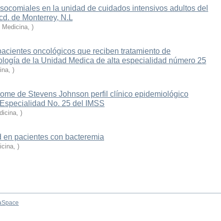
osocomiales en la unidad de cuidados intensivos adultos del
cd. de Monterrey, N.L
e Medicina
,
)
pacientes oncológicos que reciben tratamiento de
cología de la Unidad Medica de alta especialidad número 25
ina
,
)
drome de Stevens Johnson perfil clínico epidemiológico
 Especialidad No. 25 del IMSS
dicina
,
)
d en pacientes con bacteremia
icina
,
)
aSpace