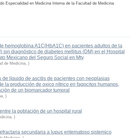
do Especialidad en Medicina Interna de la Facultad de Medicina
 de hemoglobina A1C(HbA1C) en pacientes adultos de la
 sin diagnóstico de diabetes mellitus (DM) en el Hospital
tuto Mexicano del Seguro Social en Mty
ad de Medicina
,
)
s de líquido de ascitis de pacientes con neoplasias
 de la producción de oxico nítrico en fagocitos humanos,
ación de un biomarcador tumoral
na
,
)
ntre la población de un hospital rural
dicina
,
)
efractaria secundaria a lupus eritematoso sistemico
de Medicina
,
)