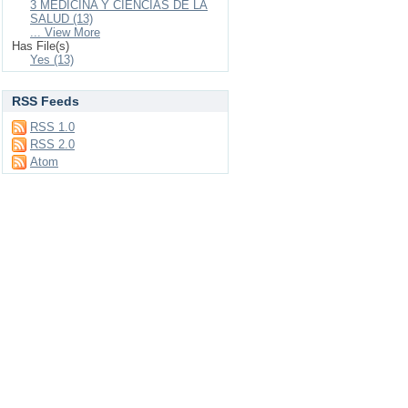
3 MEDICINA Y CIENCIAS DE LA
SALUD (13)
... View More
Has File(s)
Yes (13)
RSS Feeds
RSS 1.0
RSS 2.0
Atom