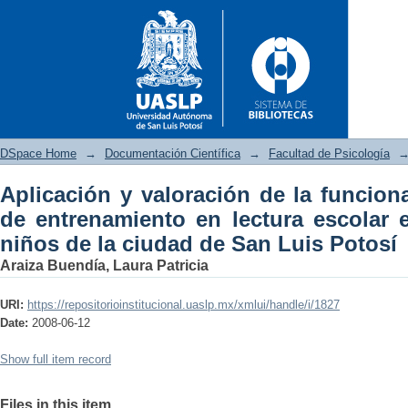
DSpace Home
→
Documentación Científica
→
Facultad de Psicología
Aplicación y valoración de la funcion
Aplicación y valoración de 
de entrenamiento en lectura escolar e
lectura escolar ele, en un jar
niños de la ciudad de San Luis Potosí
Araiza Buendía, Laura Patricia
URI:
https://repositorioinstitucional.uaslp.mx/xmlui/handle/i/1827
Date:
2008-06-12
Show full item record
Files in this item