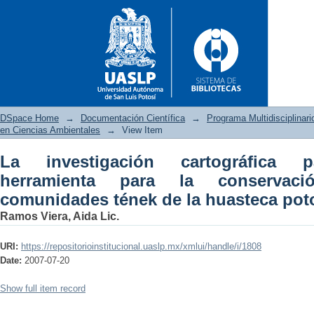
DSpace Home
→
Documentación Científica
→
Programa Multidisciplina
en Ciencias Ambientales
→
View Item
La investigación cartográfica p
La investigación cartográfica
herramienta para la conservac
ambiental en comunidades tén
comunidades tének de la huasteca pot
Ramos Viera, Aida Lic.
URI:
https://repositorioinstitucional.uaslp.mx/xmlui/handle/i/1808
Date:
2007-07-20
Show full item record