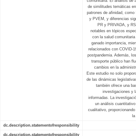
comunitaria. El análisis de 
de similitudes temáticas en
patrones de afinidad, como l
y PVEM, y diferencias sign
PR y PRIVADA, y RS
notables en tópicos espec
con la salud comunitaria
ganado importancia, mient
relacionados con COVID-19
postpandemia. Además, los 
transporte público han fl
cambios en la administr
Este estudio no solo propor
de las dinámicas legislativ
también ofrece una bas
investigaciones y 
informadas. La investigaci
un análisis cuantitativ
cualitativo, proporcionand
la
dc.description.statementofresponsibility
dc.description.statementofresponsibility