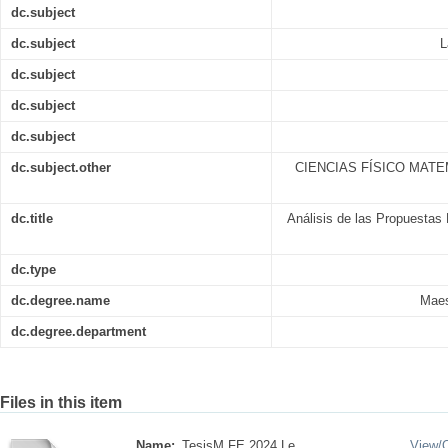
dc.subject
dc.subject
L
dc.subject
dc.subject
dc.subject
dc.subject.other
CIENCIAS FÍSICO MATE
dc.title
Análisis de las Propuestas 
dc.type
dc.degree.name
Maes
dc.degree.department
Files in this item
Name:
TesisM.FE.2024.Le ...
View/