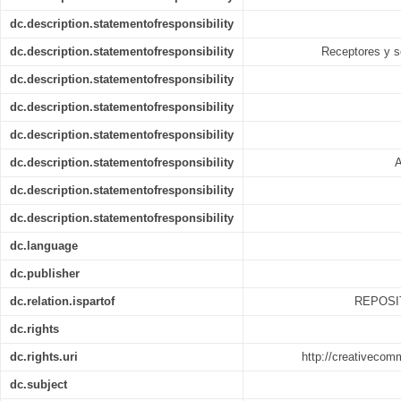
dc.description.statementofresponsibility
dc.description.statementofresponsibility
Receptores y so
dc.description.statementofresponsibility
dc.description.statementofresponsibility
dc.description.statementofresponsibility
dc.description.statementofresponsibility
A
dc.description.statementofresponsibility
dc.description.statementofresponsibility
dc.language
dc.publisher
dc.relation.ispartof
REPOSI
dc.rights
dc.rights.uri
http://creativecom
dc.subject