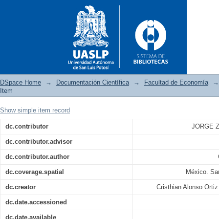
DSpace Home
→
Documentación Científica
→
Facultad de Economía
→
Item
Show simple item record
Análisis de las Propuestas Le
dc.contributor
JORGE Z
2022)
dc.contributor.advisor
dc.contributor.author
dc.coverage.spatial
México. San
dc.creator
Cristhian Alonso Ort
dc.date.accessioned
dc.date.available