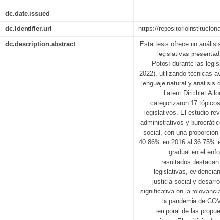
dc.date.issued
dc.identifier.uri
https://repositorioinstitucio
dc.description.abstract
Esta tesis ofrece un anális
legislativas presenta
Potosí durante las legis
2022), utilizando técnicas 
lenguaje natural y análisis 
Latent Dirichlet All
categorizaron 17 tópic
legislativos. El estudio r
administrativos y burocrátic
social, con una proporción
40.86% en 2016 al 36.75% e
gradual en el enf
resultados destacan 
legislativas, evidenci
justicia social y desarro
significativa en la relevanci
la pandemia de COVI
temporal de las propue