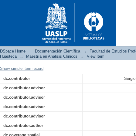
DSpace Home
→
Documentación Científica
→
Facultad de Estudios Pro
Huasteca
→
Maestría en Análisis Clínicos
→
View Item
Show simple item record
Cuantificación del factor V
dc.contributor
Sergio
sangre en población potosina
dc.contributor.advisor
dc.contributor.advisor
dc.contributor.advisor
dc.contributor.advisor
dc.contributor.author
dc.coverage.spatial
M