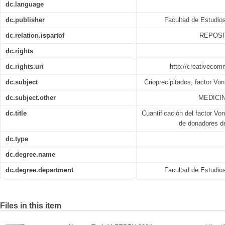
dc.language
dc.publisher
Facultad de Estudio
dc.relation.ispartof
REPOSI
dc.rights
dc.rights.uri
http://creativecom
dc.subject
Crioprecipitados, factor Von
dc.subject.other
MEDICIN
dc.title
Cuantificación del factor Von
de donadores de
dc.type
dc.degree.name
dc.degree.department
Facultad de Estudio
Files in this item