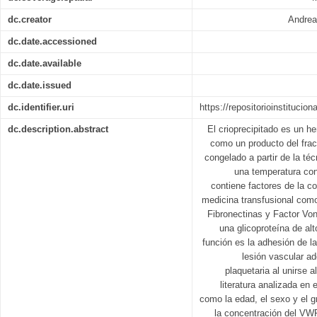
dc.creator
Andrea
dc.date.accessioned
dc.date.available
dc.date.issued
dc.identifier.uri
https://repositorioinstitucio
dc.description.abstract
El crioprecipitado es un 
como un producto del fra
congelado a partir de la té
una temperatura con
contiene factores de la co
medicina transfusional como
Fibronectinas y Factor Vo
una glicoproteína de alt
función es la adhesión de l
lesión vascular a
plaquetaria al unirse a
literatura analizada en 
como la edad, el sexo y el 
la concentración del VWF