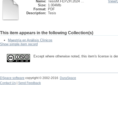
Name:
TesisM.FEPZH.2024 ...
View/
Size:
1.004Mb
Format:
PDF
Description:
Tesis
This item appears in the following Collection(s)
Maestría en Análisis Clínicos
Show simple item record
Except where otherwise noted, this item's license is d
DSpace software
copyright © 2002-2016
DuraSpace
Contact Us
|
Send Feedback