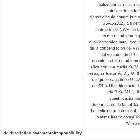
realizó por la técnica 
establecido en la 
disposición de sangre hum
SSA1-2012). Se demo
antígeno del VWF fue su
como un mínimo requ
crioprecipitados para llevar
de la concentración del VW
del volumen de 8.4 m
donadores fue un mínimo 
años con una media de 38.
estudias fueron A, B y O Rh 
del grupo sanguíneo O tuv
de 320.4 UI a diferencia 
de B de 241.1 UI
cuantificación d
determinante de la calidad 
la medicina transfusional. 
plasma fresco congelad
Willebr
dc.description.statementofresponsibility