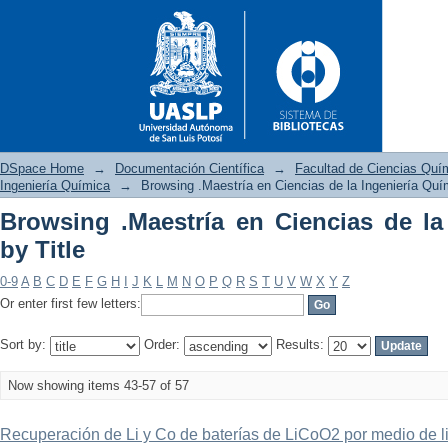
DSpace Home
→
Documentación Científica
→
Facultad de Ciencias Quí
Ingeniería Química
→
Browsing .Maestría en Ciencias de la Ingeniería Quím
Browsing .Maestría en Ciencias de la
Browsing .Maestría en Ciencias
by Title
0-9
A
B
C
D
E
F
G
H
I
J
K
L
M
N
O
P
Q
R
S
T
U
V
W
X
Y
Z
Or enter first few letters:
Sort by:
Order:
Results:
Now showing items 43-57 of 57
Recuperación de Li y Co de baterías de LiCoO2 por medio de li