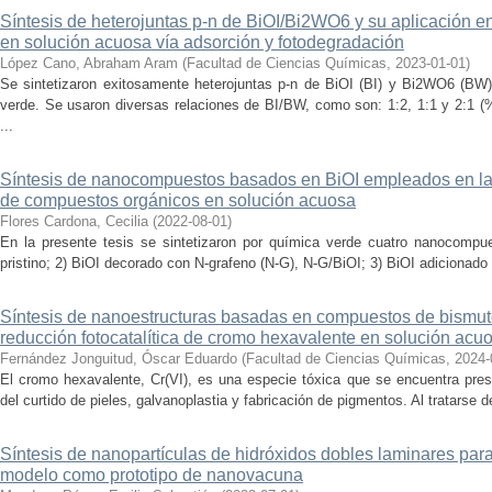
Síntesis de heterojuntas p-n de BiOI/Bi2WO6 y su aplicación en 
en solución acuosa vía adsorción y fotodegradación
López Cano, Abraham Aram
(
Facultad de Ciencias Químicas
,
2023-01-01
)
Se sintetizaron exitosamente heterojuntas p-n de BiOI (BI) y Bi2WO6 (BW
verde. Se usaron diversas relaciones de BI/BW, como son: 1:2, 1:1 y 2:1 (
...
Síntesis de nanocompuestos basados en BiOI empleados en la
de compuestos orgánicos en solución acuosa
Flores Cardona, Cecilia
(
2022-08-01
)
En la presente tesis se sintetizaron por química verde cuatro nanocompu
pristino; 2) BiOI decorado con N-grafeno (N-G), N-G/BiOI; 3) BiOI adicionado c
Síntesis de nanoestructuras basadas en compuestos de bismuto
reducción fotocatalítica de cromo hexavalente en solución acu
Fernández Jonguitud, Óscar Eduardo
(
Facultad de Ciencias Químicas
,
2024-
El cromo hexavalente, Cr(VI), es una especie tóxica que se encuentra pres
del curtido de pieles, galvanoplastia y fabricación de pigmentos. Al tratarse 
Síntesis de nanopartículas de hidróxidos dobles laminares para
modelo como prototipo de nanovacuna