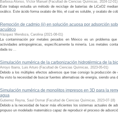
Barbosa Alonso, Víctor Manuel
(
Facultad de Ciencias Químicas
,
2024-12-01
)
Este trabajo estudia un método de reciclaje de baterías de LiCoO2 mediant
oxálico. Este ácido forma oxalato de litio, el cual es soluble, y oxalato de coba
Remoción de cadmio (ii) en solución acuosa por adsorción sobr
acuático
Vázquez Mendoza, Carolina
(
2021-08-01
)
La contaminación por metales pesados en México es un problema que
actividades antropogénicas, específicamente la minería. Los metales con
dada su ...
Simulación numérica de la carbonización hidrotérmica de la bi
Arroyo Ibarra, Luis Arturo
(
Facultad de Ciencias Químicas
,
2023-05-01
)
Debido a los múltiples efectos adversos que trae consigo la producción de 
ha visto la necesidad de buscar fuentes alternativas de energía, siendo una de
Simulación numérica de monolitos impresos en 3D para la rem
agua
Gutierrez Reyna, Saul Osmar
(
Facultad de Ciencias Químicas
,
2023-07-18
)
Debido a la necesidad de hacer más eficientes los sistemas actuales de adso
propuso un modelado matemático capaz de reproducir el proceso de adsorción