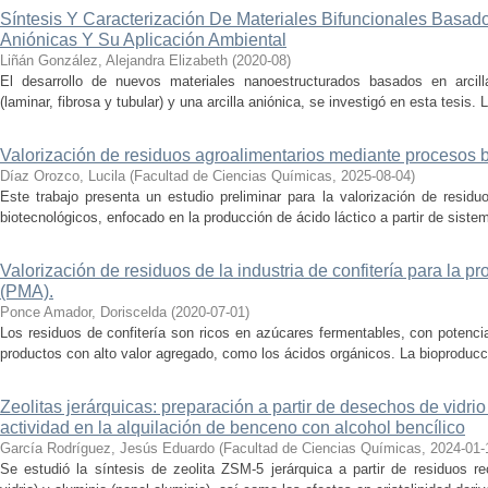
Síntesis Y Caracterización De Materiales Bifuncionales Basados
Aniónicas Y Su Aplicación Ambiental
Liñán González, Alejandra Elizabeth
(
2020-08
)
El desarrollo de nuevos materiales nanoestructurados basados en arcilla
(laminar, fibrosa y tubular) y una arcilla aniónica, se investigó en esta tesis. 
Valorización de residuos agroalimentarios mediante procesos 
Díaz Orozco, Lucila
(
Facultad de Ciencias Químicas
,
2025-08-04
)
Este trabajo presenta un estudio preliminar para la valorización de resid
biotecnológicos, enfocado en la producción de ácido láctico a partir de siste
Valorización de residuos de la industria de confitería para la p
(PMA).
Ponce Amador, Doriscelda
(
2020-07-01
)
Los residuos de confitería son ricos en azúcares fermentables, con potenci
productos con alto valor agregado, como los ácidos orgánicos. La bioproducci
Zeolitas jerárquicas: preparación a partir de desechos de vidrio
actividad en la alquilación de benceno con alcohol bencílico
García Rodríguez, Jesús Eduardo
(
Facultad de Ciencias Químicas
,
2024-01-
Se estudió la síntesis de zeolita ZSM-5 jerárquica a partir de residuos re