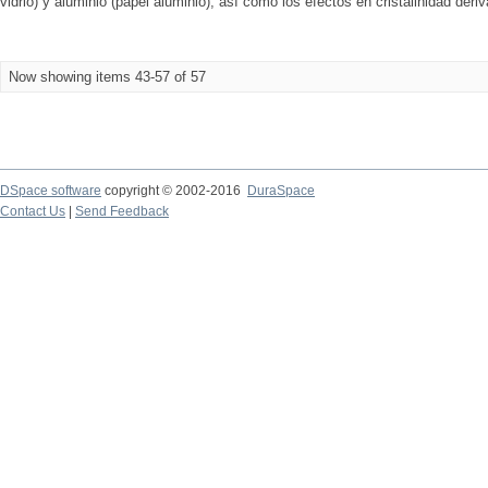
vidrio) y aluminio (papel aluminio), así como los efectos en cristalinidad deriv
Now showing items 43-57 of 57
DSpace software
copyright © 2002-2016
DuraSpace
Contact Us
|
Send Feedback