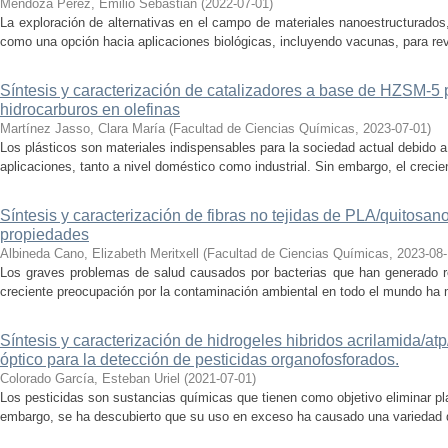
Mendoza Pérez, Emilio Sebastián
(
2022-07-01
)
La exploración de alternativas en el campo de materiales nanoestructurados,
como una opción hacia aplicaciones biológicas, incluyendo vacunas, para revo
Síntesis y caracterización de catalizadores a base de HZSM-5 
hidrocarburos en olefinas
Martínez Jasso, Clara María
(
Facultad de Ciencias Químicas
,
2023-07-01
)
Los plásticos son materiales indispensables para la sociedad actual debido a 
aplicaciones, tanto a nivel doméstico como industrial. Sin embargo, el crecien
Síntesis y caracterización de fibras no tejidas de PLA/quitosa
propiedades
Albineda Cano, Elizabeth Meritxell
(
Facultad de Ciencias Químicas
,
2023-08
Los graves problemas de salud causados por bacterias que han generado r
creciente preocupación por la contaminación ambiental en todo el mundo ha mo
Síntesis y caracterización de hidrogeles hibridos acrilamida/at
óptico para la detección de pesticidas organofosforados.
Colorado García, Esteban Uriel
(
2021-07-01
)
Los pesticidas son sustancias químicas que tienen como objetivo eliminar p
embargo, se ha descubierto que su uso en exceso ha causado una variedad d