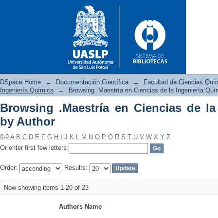
DSpace Home
→
Documentación Científica
→
Facultad de Ciencias Quí
Ingeniería Química
→
Browsing .Maestría en Ciencias de la Ingeniería Quí
Browsing .Maestría en Ciencias de la
Browsing .Maestría en Ciencia
by Author
0-9
A
B
C
D
E
F
G
H
I
J
K
L
M
N
O
P
Q
R
S
T
U
V
W
X
Y
Z
Or enter first few letters:
Order:
Results:
Now showing items 1-20 of 23
Authors Name