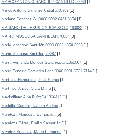
MARCO ANTONIO SANCHEZ CASTILLO;30989
[1]
Marco Antonio Sánchez Castillo;30989
[1]
Mariana Sanchez Gil;0000-0002-6431-8654
[1]
MARIANO DE JESUS GARCIA SOTO;163032
[2]
MARIO MOSCOSA SANTILLAN;70087
[3]
Mario Moscosa Santillán;0000-0002-1354-2963
[1]
Mario Moscosa Santillán;70087
[1]
María Fernanda Méndez Sánchez;CA1361067
[1]
María Zenaida Saavedra Leos;0000-0001-6721-7114
[1]
Martínez Hernández, Raúl Sergio
[1]
Martínez Jasso, Clara María
[1]
Maximiliano Alba Ruíz;CA1366412
[1]
Medellín Castillo, Nahum Andrés
[1]
Mendoza Mendoza, Esmeralda
[5]
Mendoza Pérez, Emilio Sebastián
[1]
Méndez Sánchez, María Fernanda
[1]