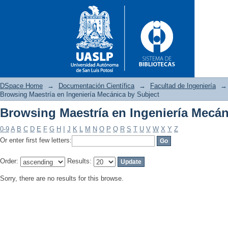
DSpace Home
→
Documentación Científica
→
Facultad de Ingeniería
→
Browsing Maestría en Ingeniería Mecánica by Subject
Browsing Maestría en Ingeniería Mecán
Browsing Maestría en Ingenier
0-9
A
B
C
D
E
F
G
H
I
J
K
L
M
N
O
P
Q
R
S
T
U
V
W
X
Y
Z
Or enter first few letters:
Order:
Results:
Sorry, there are no results for this browse.