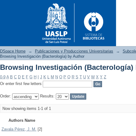
DSpace Home
→
Publicaciones y Producciones Universitarias
→
Subcol
Browsing Investigación (Bacterología) by Author
Browsing Investigación (Bacterología)
Browsing Investigación (Bacte
0-9
A
B
C
D
E
F
G
H
I
J
K
L
M
N
O
P
Q
R
S
T
U
V
W
X
Y
Z
Or enter first few letters:
Order:
Results:
Now showing items 1-1 of 1
Authors Name
Zavala Pérez, J. M.
[2]