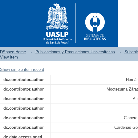
DSpace Home
→
Publicaciones y Producciones Universitarias
→
Subcol
View Item
Show simple item record
Póster: Efecto del Tepezcohu
dc.contributor.author
Herná
especies de Candida
dc.contributor.author
Moctezuma Zárat
dc.contributor.author
Ac
dc.contributor.author
dc.contributor.author
Clapera
dc.contributor.author
Cárdenas Gon
dc.date.accessioned