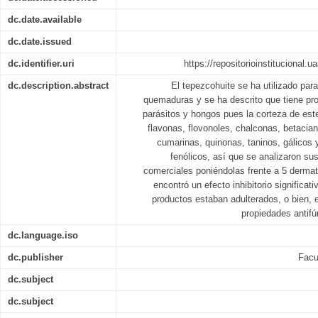
dc.date.available
dc.date.issued
dc.identifier.uri
https://repositorioinstitucional.
dc.description.abstract
El tepezcohuite se ha utilizado para
quemaduras y se ha descrito que tiene pro
parásitos y hongos pues la corteza de este
flavonas, flovonoles, chalconas, betacian
cumarinas, quinonas, taninos, gálicos y
fenólicos, así que se analizaron su
comerciales poniéndolas frente a 5 dermato
encontró un efecto inhibitorio significa
productos estaban adulterados, o bien, e
propiedades antifú
dc.language.iso
dc.publisher
Facu
dc.subject
dc.subject