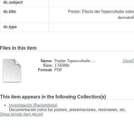
dc.subject
dc.title
Póster: Efecto del Tepezcohuite sobre
dermatof
dc.type
Files in this item
Name:
Poster Tepezcohuite ...
View/
Size:
1.564Mb
Format:
PDF
This item appears in the following Collection(s)
Investigación (Bacterología)
Documentación como los pósters, presentaciones, resúmenes, etc.
Show simple item record