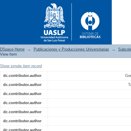
DSpace Home
→
Publicaciones y Producciones Universitarias
→
Subcol
View Item
Show simple item record
Póster: Clonas internacion
dc.contributor.author
Gon
susceptibles a carbapenémicos
dc.contributor.author
T
dc.contributor.author
dc.contributor.author
dc.contributor.author
dc.contributor.author
dc.contributor.author