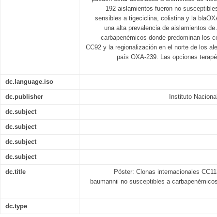
192 aislamientos fueron no susceptible
sensibles a tigeciclina, colistina y la blaO
una alta prevalencia de aislamientos de
carbapenémicos donde predominan los c
CC92 y la regionalización en el norte de los al
país OXA-239. Las opciones terapé
dc.language.iso
dc.publisher
Instituto Nacion
dc.subject
dc.subject
dc.subject
dc.subject
dc.title
Póster: Clonas internacionales CC1
baumannii no susceptibles a carbapenémicos
dc.type