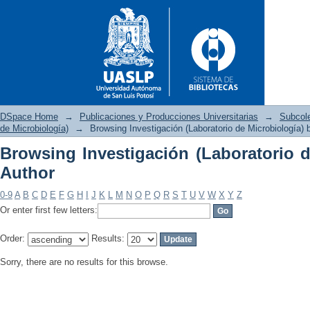
DSpace Home
→
Publicaciones y Producciones Universitarias
→
Subcol
de Microbiología)
→
Browsing Investigación (Laboratorio de Microbiología) 
Browsing Investigación (Laboratorio d
Browsing Investigación (Labor
Author
0-9
A
B
C
D
E
F
G
H
I
J
K
L
M
N
O
P
Q
R
S
T
U
V
W
X
Y
Z
Or enter first few letters:
Order:
Results:
Sorry, there are no results for this browse.