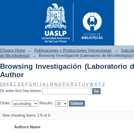
DSpace Home
→
Publicaciones y Producciones Universitarias
→
Subcol
de Microbiología)
→
Browsing Investigación (Laboratorio de Microbiología) 
Browsing Investigación (Laboratorio d
Browsing Investigación (Labor
Author
0-9
A
B
C
D
E
F
G
H
I
J
K
L
M
N
O
P
Q
R
S
T
U
V
W
X
Y
Z
Or enter first few letters:
Order:
Results:
Now showing items 1-6 of 6
Authors Name