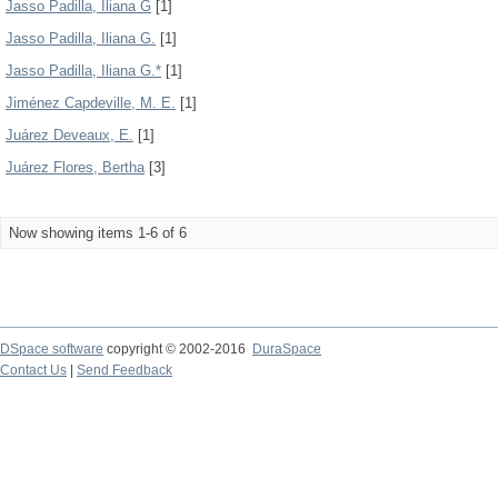
Jasso Padilla, Iliana G
[1]
Jasso Padilla, Iliana G.
[1]
Jasso Padilla, Iliana G.*
[1]
Jiménez Capdeville, M. E.
[1]
Juárez Deveaux, E.
[1]
Juárez Flores, Bertha
[3]
Now showing items 1-6 of 6
DSpace software
copyright © 2002-2016
DuraSpace
Contact Us
|
Send Feedback