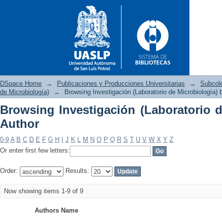
DSpace Home
→
Publicaciones y Producciones Universitarias
→
Subcol
de Microbiología)
→
Browsing Investigación (Laboratorio de Microbiología) 
Browsing Investigación (Laboratorio d
Browsing Investigación (Labor
Author
0-9
A
B
C
D
E
F
G
H
I
J
K
L
M
N
O
P
Q
R
S
T
U
V
W
X
Y
Z
Or enter first few letters:
Order:
Results:
Now showing items 1-9 of 9
Authors Name