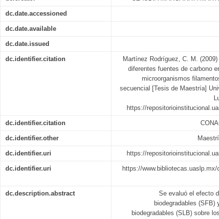
dc.date.accessioned
dc.date.available
dc.date.issued
dc.identifier.citation
Martínez Rodríguez, C. M. (2009) 
diferentes fuentes de carbono e
microorganismos filamentos
secuencial [Tesis de Maestría] U
L
https://repositorioinstitucional.
dc.identifier.citation
CONA
dc.identifier.other
Maestrí
dc.identifier.uri
https://repositorioinstitucional.
dc.identifier.uri
https://www.bibliotecas.uaslp.mx/c
dc.description.abstract
Se evaluó el efecto 
biodegradables (SFB) 
biodegradables (SLB) sobre lo