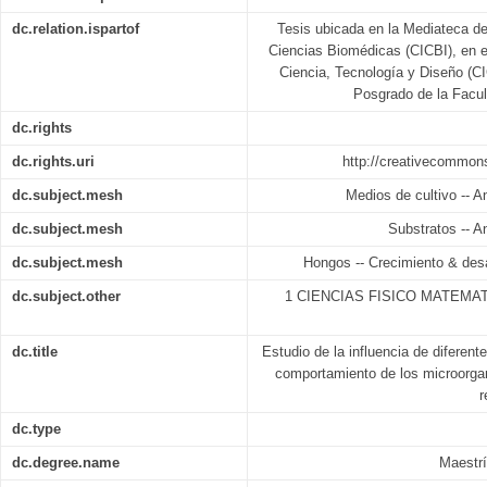
dc.relation.ispartof
Tesis ubicada en la Mediateca de
Ciencias Biomédicas (CICBI), en e
Ciencia, Tecnología y Diseño (CI
Posgrado de la Facu
dc.rights
dc.rights.uri
http://creativecommons
dc.subject.mesh
Medios de cultivo -- A
dc.subject.mesh
Substratos -- A
dc.subject.mesh
Hongos -- Crecimiento & desa
dc.subject.other
1 CIENCIAS FISICO MATEMAT
dc.title
Estudio de la influencia de diferent
comportamiento de los microorga
r
dc.type
dc.degree.name
Maestrí