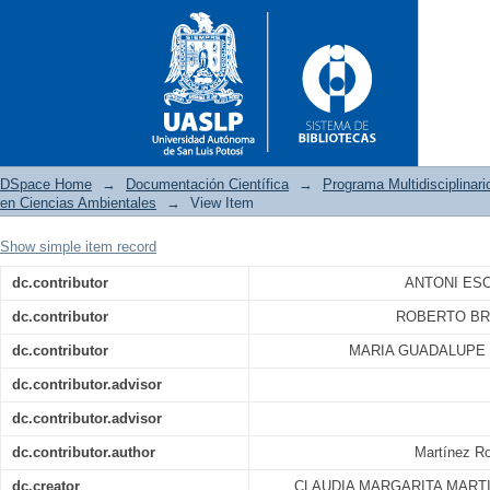
DSpace Home
→
Documentación Científica
→
Programa Multidisciplina
en Ciencias Ambientales
→
View Item
Show simple item record
Estudio de la influencia de d
dc.contributor
ANTONI ESC
los microorganismos filamento
dc.contributor
ROBERTO BR
dc.contributor
MARIA GUADALUPE 
dc.contributor.advisor
dc.contributor.advisor
dc.contributor.author
Martínez Ro
dc.creator
CLAUDIA MARGARITA MARTI