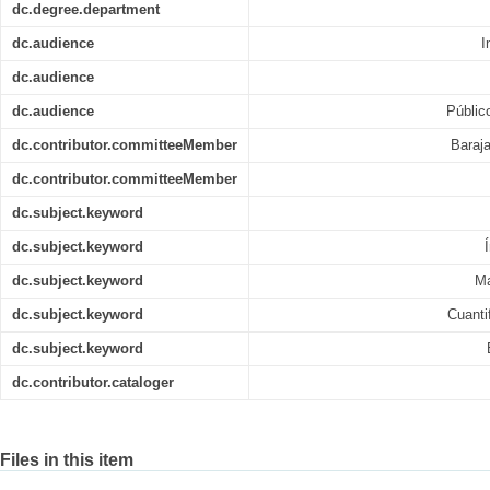
dc.degree.department
dc.audience
I
dc.audience
dc.audience
Públic
dc.contributor.committeeMember
Baraj
dc.contributor.committeeMember
dc.subject.keyword
dc.subject.keyword
dc.subject.keyword
Ma
dc.subject.keyword
Cuanti
dc.subject.keyword
dc.contributor.cataloger
Files in this item