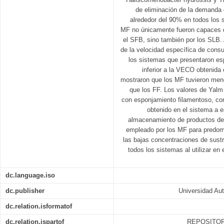
de eliminación de la demanda
alrededor del 90% en todos los 
MF no únicamente fueron capaces 
el SFB, sino también por los SLB. 
de la velocidad específica de con
los sistemas que presentaron es
inferior a la VECO obtenida 
mostraron que los MF tuvieron men
que los FF. Los valores de Yalm
con esponjamiento filamentoso, co
obtenido en el sistema a es
almacenamiento de productos de
empleado por los MF para predomin
las bajas concentraciones de sustr
todos los sistemas al utilizar en 
dc.language.iso
dc.publisher
Universidad Au
dc.relation.isformatof
dc.relation.ispartof
REPOSITOR