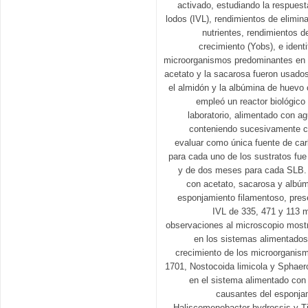
activado, estudiando la respuesta
lodos (IVL), rendimientos de elimina
nutrientes, rendimientos 
crecimiento (Yobs), e ident
microorganismos predominantes en 
acetato y la sacarosa fueron usad
el almidón y la albúmina de hue
empleó un reactor biológic
laboratorio, alimentado con ag
conteniendo sucesivamente ca
evaluar como única fuente de ca
para cada uno de los sustratos f
y de dos meses para cada SLB.
con acetato, sacarosa y albú
esponjamiento filamentoso, pre
IVL de 335, 471 y 113 
observaciones al microscopio most
en los sistemas alimentados
crecimiento de los microorganis
1701, Nostocoida limicola y Sphaero
en el sistema alimentado con
causantes del esponjam
Haliscomenobacter hydrossis y T