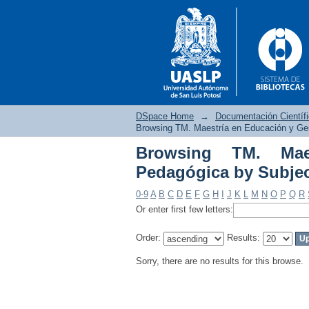
DSpace Home
→
Documentación Científ
Browsing TM. Maestría en Educación y Ge
Browsing TM. Mae
Browsing TM. Maestrí
Pedagógica by Subje
0-9
A
B
C
D
E
F
G
H
I
J
K
L
M
N
O
P
Q
R
Or enter first few letters:
Order:
Results:
Sorry, there are no results for this browse.