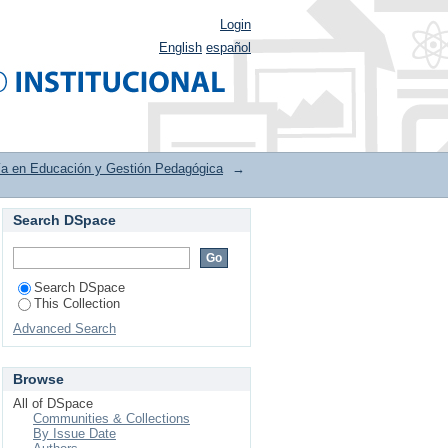
Login
English
español
ía en Educación y Gestión Pedagógica
→
Search DSpace
by Subject
Search DSpace
This Collection
Advanced Search
Browse
All of DSpace
Communities & Collections
By Issue Date