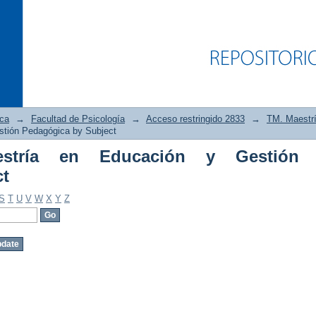
ica
→
Facultad de Psicología
→
Acceso restringido 2833
→
TM. Maestr
stión Pedagógica by Subject
stría en Educación y Gestión
a en Educación y Gestión Pedagógica 
ct
S
T
U
V
W
X
Y
Z