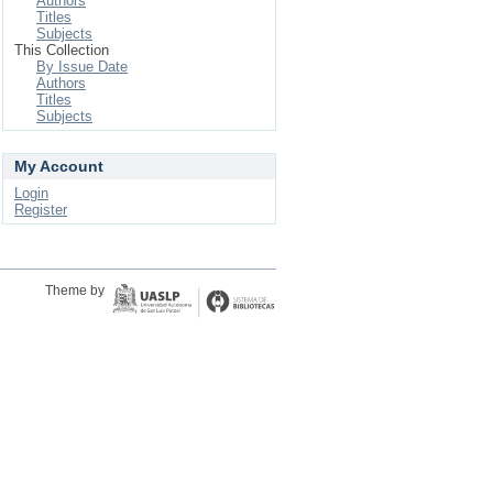
Authors
Titles
Subjects
This Collection
By Issue Date
Authors
Titles
Subjects
My Account
Login
Register
Theme by