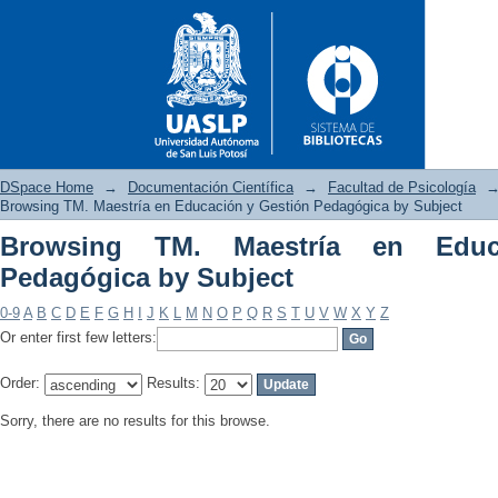
DSpace Home
→
Documentación Científica
→
Facultad de Psicología
Browsing TM. Maestría en Educación y Gestión Pedagógica by Subject
Browsing TM. Maestría en Educ
Browsing TM. Maestría en Edu
Pedagógica by Subject
0-9
A
B
C
D
E
F
G
H
I
J
K
L
M
N
O
P
Q
R
S
T
U
V
W
X
Y
Z
Or enter first few letters:
Order:
Results:
Sorry, there are no results for this browse.