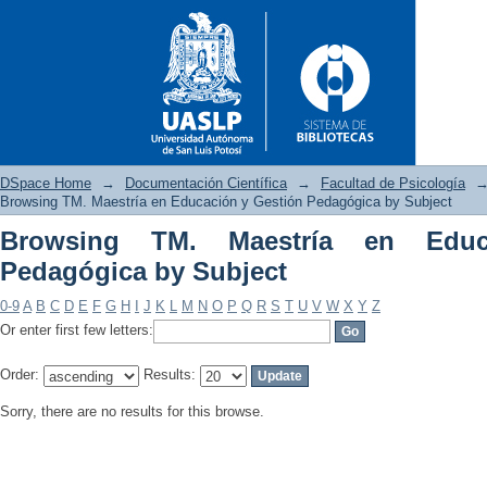
DSpace Home
→
Documentación Científica
→
Facultad de Psicología
Browsing TM. Maestría en Educación y Gestión Pedagógica by Subject
Browsing TM. Maestría en Educ
Browsing TM. Maestría en Edu
Pedagógica by Subject
0-9
A
B
C
D
E
F
G
H
I
J
K
L
M
N
O
P
Q
R
S
T
U
V
W
X
Y
Z
Or enter first few letters:
Order:
Results:
Sorry, there are no results for this browse.