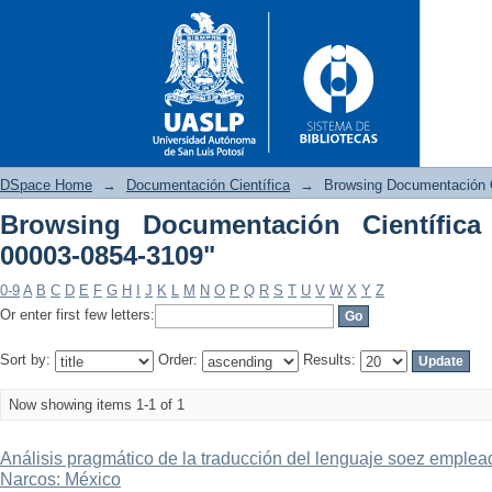
DSpace Home
→
Documentación Científica
→
Browsing Documentación C
Browsing Documentación Científica
00003-0854-3109"
Browsing Documentación Cient
0-9
A
B
C
D
E
F
G
H
I
J
K
L
M
N
O
P
Q
R
S
T
U
V
W
X
Y
Z
Or enter first few letters:
Sort by:
Order:
Results:
Now showing items 1-1 of 1
Análisis pragmático de la traducción del lenguaje soez emplead
Narcos: México