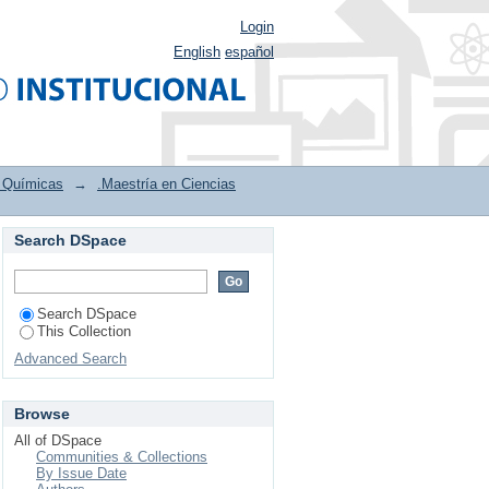
Login
English
español
s Químicas
→
.Maestría en Ciencias
Search DSpace
partir de un modelo
Search DSpace
This Collection
Advanced Search
Browse
All of DSpace
Communities & Collections
By Issue Date