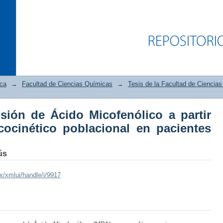
ica
→
Facultad de Ciencias Químicas
→
Tesis de la Facultad de Ciencia
isión de Ácido Micofenólico a partir
ecisión de Ácido Micofenólico a 
ocinético poblacional en pacientes
cional en pacientes con nefritis lúpica
ús
mx/xmlui/handle/i/9917