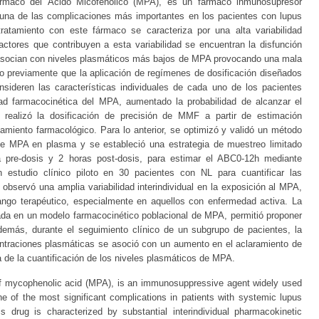
ármaco del Ácido Micofenólico (MPA), es un fármaco inmunosupresor
NL), una de las complicaciones más importantes en los pacientes con lupus
ratamiento con este fármaco se caracteriza por una alta variabilidad
 factores que contribuyen a esta variabilidad se encuentran la disfunción
e asocian con niveles plasmáticos más bajos de MPA provocando una mala
o previamente que la aplicación de regímenes de dosificación diseñados
nsideren las características individuales de cada uno de los pacientes
dad farmacocinética del MPA, aumentado la probabilidad de alcanzar el
e realizó la dosificación de precisión de MMF a partir de estimación
tamiento farmacológico. Para lo anterior, se optimizó y validó un método
e MPA en plasma y se estableció una estrategia de muestreo limitado
a pre-dosis y 2 horas post-dosis, para estimar el ABC0-12h mediante
n estudio clínico piloto en 30 pacientes con NL para cuantificar las
bservó una amplia variabilidad interindividual en la exposición al MPA,
rango terapéutico, especialmente en aquellos con enfermedad activa. La
ada en un modelo farmacocinético poblacional de MPA, permitió proponer
Además, durante el seguimiento clínico de un subgrupo de pacientes, la
centraciones plasmáticas se asoció con un aumento en el aclaramiento de
ica de la cuantificación de los niveles plasmáticos de MPA.
f mycophenolic acid (MPA), is an immunosuppressive agent widely used
one of the most significant complications in patients with systemic lupus
s drug is characterized by substantial interindividual pharmacokinetic