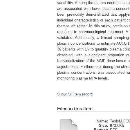
variability. Among the factors contributing 
are associated with lower plasma concent
been previously demonstrated tant applyi
individual characteristics of each patient 
therapeutic target. In this study, precisi
response to pharmacological treatment. 
validated. Additionally, a limited samplin
plasma concentrations to estimate AUC0-12h
30 patients with LN to quantify plasma conc
observed, with a significant proportion o
Individualization of the MMF dose based o
adjustments. Furthermore, during the clinic
plasma concentrations was associated with 
monitoring plasma MPA levels.
Show full item record
Files in this item
Name:
TesisM.FCQ
Size:
973.6Kb
Format:
PDF