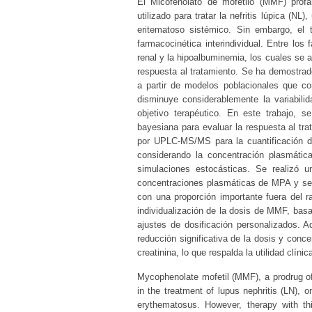
El Micofenolato de mofetilo (MMF) prof
utilizado para tratar la nefritis lúpica (
eritematoso sistémico. Sin embargo, el t
farmacocinética interindividual. Entre los
renal y la hipoalbuminemia, los cuales s
respuesta al tratamiento. Se ha demostrad
a partir de modelos poblacionales que co
disminuye considerablemente la variabili
objetivo terapéutico. En este trabajo, s
bayesiana para evaluar la respuesta al tra
por UPLC-MS/MS para la cuantificación d
considerando la concentración plasmátic
simulaciones estocásticas. Se realizó u
concentraciones plasmáticas de MPA y se o
con una proporción importante fuera del 
individualización de la dosis de MMF, bas
ajustes de dosificación personalizados. 
reducción significativa de la dosis y con
creatinina, lo que respalda la utilidad clín
Mycophenolate mofetil (MMF), a prodrug o
in the treatment of lupus nephritis (LN), 
erythematosus. However, therapy with thi