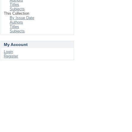
Authors
Titles
Subjects
This Collection
By Issue Date
Authors
Titles
Subjects
My Account
Login
Register