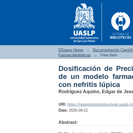
DSpace Home
→
Documentación Científ
Farmacobiológicas
→
View Item
Dosificación de Prec
Dosificación de Pr
de un modelo farmac
farmacocinético pobla
con nefritis lúpica
Rodríguez Aquino, Edgar de Jes
URI:
https://repositorioinstitucional.uaslp.
Date:
2026-04-21
Abstract: