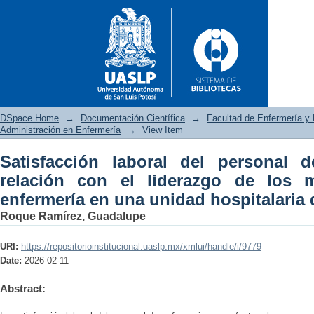
DSpace Home
→
Documentación Científica
→
Facultad de Enfermería y 
Administración en Enfermería
→
View Item
Satisfacción laboral del personal 
Satisfacción laboral del pers
relación con el liderazgo de los
los mandos medios de enfermer
enfermería en una unidad hospitalaria 
Roque Ramírez, Guadalupe
URI:
https://repositorioinstitucional.uaslp.mx/xmlui/handle/i/9779
Date:
2026-02-11
Abstract: