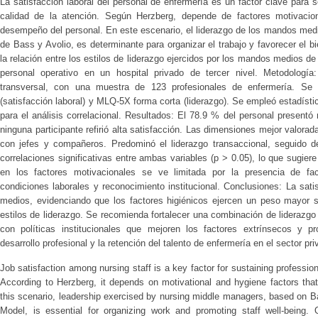
La satisfacción laboral del personal de enfermería es un factor clave para 
calidad de la atención. Según Herzberg, depende de factores motivacion
desempeño del personal. En este escenario, el liderazgo de los mandos medi
de Bass y Avolio, es determinante para organizar el trabajo y favorecer el bi
la relación entre los estilos de liderazgo ejercidos por los mandos medios de 
personal operativo en un hospital privado de tercer nivel. Metodología: 
transversal, con una muestra de 123 profesionales de enfermería. Se a
(satisfacción laboral) y MLQ-5X forma corta (liderazgo). Se empleó estadíst
para el análisis correlacional. Resultados: El 78.9 % del personal presentó 
ninguna participante refirió alta satisfacción. Las dimensiones mejor valorad
con jefes y compañeros. Predominó el liderazgo transaccional, seguido d
correlaciones significativas entre ambas variables (p > 0.05), lo que sugiere 
en los factores motivacionales se ve limitada por la presencia de fac
condiciones laborales y reconocimiento institucional. Conclusiones: La sat
medios, evidenciando que los factores higiénicos ejercen un peso mayor so
estilos de liderazgo. Se recomienda fortalecer una combinación de liderazgo 
con políticas institucionales que mejoren los factores extrínsecos y p
desarrollo profesional y la retención del talento de enfermería en el sector pr
Job satisfaction among nursing staff is a key factor for sustaining professi
According to Herzberg, it depends on motivational and hygiene factors that
this scenario, leadership exercised by nursing middle managers, based on B
Model, is essential for organizing work and promoting staff well-being. O