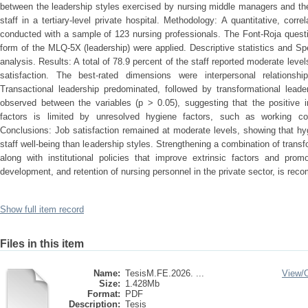
between the leadership styles exercised by nursing middle managers and the 
staff in a tertiary-level private hospital. Methodology: A quantitative, corr
conducted with a sample of 123 nursing professionals. The Font-Roja questio
form of the MLQ-5X (leadership) were applied. Descriptive statistics and Sp
analysis. Results: A total of 78.9 percent of the staff reported moderate level
satisfaction. The best-rated dimensions were interpersonal relationsh
Transactional leadership predominated, followed by transformational leader
observed between the variables (p > 0.05), suggesting that the positive i
factors is limited by unresolved hygiene factors, such as working condi
Conclusions: Job satisfaction remained at moderate levels, showing that hy
staff well-being than leadership styles. Strengthening a combination of transf
along with institutional policies that improve extrinsic factors and prom
development, and retention of nursing personnel in the private sector, is re
Show full item record
Files in this item
Name:
TesisM.FE.2026. ...
View/
Size:
1.428Mb
Format:
PDF
Description:
Tesis