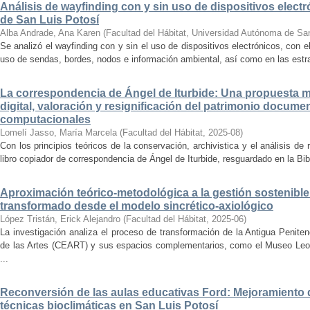
Análisis de wayfinding con y sin uso de dispositivos electr
de San Luis Potosí
Alba Andrade, Ana Karen
(
Facultad del Hábitat, Universidad Autónoma de Sa
Se analizó el wayfinding con y sin el uso de dispositivos electrónicos, con e
uso de sendas, bordes, nodos e información ambiental, así como en las estrat
La correspondencia de Ángel de Iturbide: Una propuesta 
digital, valoración y resignificación del patrimonio docume
computacionales
Lomelí Jasso, María Marcela
(
Facultad del Hábitat
,
2025-08
)
Con los principios teóricos de la conservación, archivistica y el análisis d
libro copiador de correspondencia de Ángel de Iturbide, resguardado en la Bib
Aproximación teórico-metodológica a la gestión sostenibl
transformado desde el modelo sincrético-axiológico
López Tristán, Erick Alejandro
(
Facultad del Hábitat
,
2025-06
)
La investigación analiza el proceso de transformación de la Antigua Penite
de las Artes (CEART) y sus espacios complementarios, como el Museo Leonor
...
Reconversión de las aulas educativas Ford: Mejoramiento d
técnicas bioclimáticas en San Luis Potosí