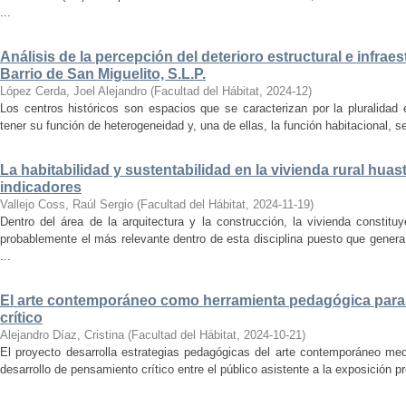
...
Análisis de la percepción del deterioro estructural e infrae
Barrio de San Miguelito, S.L.P.
López Cerda, Joel Alejandro
(
Facultad del Hábitat
,
2024-12
)
Los centros históricos son espacios que se caracterizan por la pluralidad
tener su función de heterogeneidad y, una de ellas, la función habitacional, se
La habitabilidad y sustentabilidad en la vivienda rural hua
indicadores
Vallejo Coss, Raúl Sergio
(
Facultad del Hábitat
,
2024-11-19
)
Dentro del área de la arquitectura y la construcción, la vivienda constit
probablemente el más relevante dentro de esta disciplina puesto que genera
...
El arte contemporáneo como herramienta pedagógica para 
crítico
Alejandro Díaz, Cristina
(
Facultad del Hábitat
,
2024-10-21
)
El proyecto desarrolla estrategias pedagógicas del arte contemporáneo med
desarrollo de pensamiento crítico entre el público asistente a la exposición p