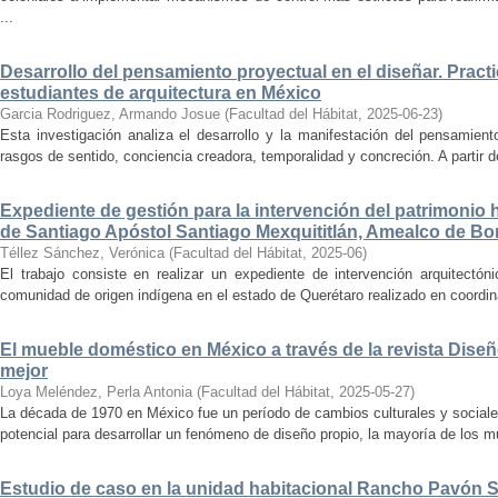
...
Desarrollo del pensamiento proyectual en el diseñar. Pract
estudiantes de arquitectura en México
Garcia Rodriguez, Armando Josue
(
Facultad del Hábitat
,
2025-06-23
)
Esta investigación analiza el desarrollo y la manifestación del pensamient
rasgos de sentido, conciencia creadora, temporalidad y concreción. A partir de 
Expediente de gestión para la intervención del patrimonio 
de Santiago Apóstol Santiago Mexquititlán, Amealco de Bon
Téllez Sánchez, Verónica
(
Facultad del Hábitat
,
2025-06
)
El trabajo consiste en realizar un expediente de intervención arquitectón
comunidad de origen indígena en el estado de Querétaro realizado en coordin
El mueble doméstico en México a través de la revista Diseñ
mejor
Loya Meléndez, Perla Antonia
(
Facultad del Hábitat
,
2025-05-27
)
La década de 1970 en México fue un período de cambios culturales y sociale
potencial para desarrollar un fenómeno de diseño propio, la mayoría de los m
Estudio de caso en la unidad habitacional Rancho Pavón 