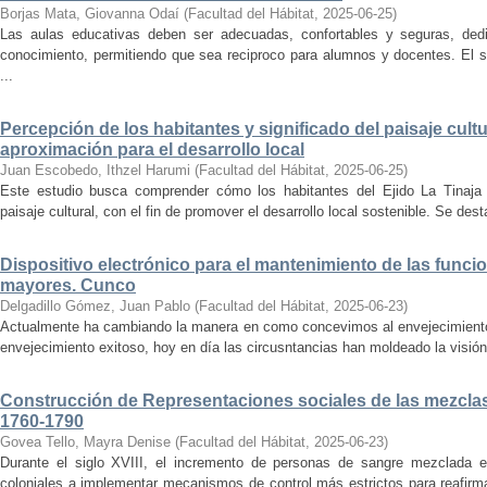
Borjas Mata, Giovanna Odaí
(
Facultad del Hábitat
,
2025-06-25
)
Las aulas educativas deben ser adecuadas, confortables y seguras, dedic
conocimiento, permitiendo que sea reciproco para alumnos y docentes. El s
...
Percepción de los habitantes y significado del paisaje cultu
aproximación para el desarrollo local
Juan Escobedo, Ithzel Harumi
(
Facultad del Hábitat
,
2025-06-25
)
Este estudio busca comprender cómo los habitantes del Ejido La Tinaja p
paisaje cultural, con el fin de promover el desarrollo local sostenible. Se des
Dispositivo electrónico para el mantenimiento de las funci
mayores. Cunco
Delgadillo Gómez, Juan Pablo
(
Facultad del Hábitat
,
2025-06-23
)
Actualmente ha cambiando la manera en como concevimos al envejecimiento
envejecimiento exitoso, hoy en día las circusntancias han moldeado la visión
Construcción de Representaciones sociales de las mezclas
1760-1790
Govea Tello, Mayra Denise
(
Facultad del Hábitat
,
2025-06-23
)
Durante el siglo XVIII, el incremento de personas de sangre mezclada e
coloniales a implementar mecanismos de control más estrictos para reafirmar 