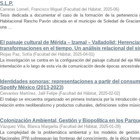
S.L.P.
Carreras Lomelí, Francisco Miguel
(
Facultad del Hábitat
,
2025-06
)
Tesis dedicada a documentar el caso de la formación de la pertenencia g
Habitacional Rancho Pavón ubicada en el municipio de Soledad de Gracian
una ...
El paisaje cultural de Mérida – Izamal – Valladolid: Herencia
transformaciones en el tiempo. Un análisis relacional del si
Riojas Paz, Sofía
(
Facultad del Hábitat
,
2025-04-01
)
La investigación se centra en la configuración del paisaje cultural del eje Mé
interrelación a lo largo de esta vía de comunicación desde épocas ancestrales
Identidades sonoras: representaciones a partir del consum
Spotify México (2013-2023)
Cervantes Martínez, Jalil Felipe
(
Facultad del Hábitat
,
2025-02-02
)
El trabajo se encuentra organizado en primera instancia por la introducción 
relación entre neoliberalismo y productos culturales, definiciones sobre música
Colonización Ambiental, Gestión y Biopolítica en los Parq
Vázquez Villa, Blanca Margarita
(
Facultad del Hábitat
,
2025-01-28
)
La complejidad de la problemática ambiental y los modelos de gestión 
Nacionales (PN) sobrepasan las fronteras del conocimiento, de la ética forma