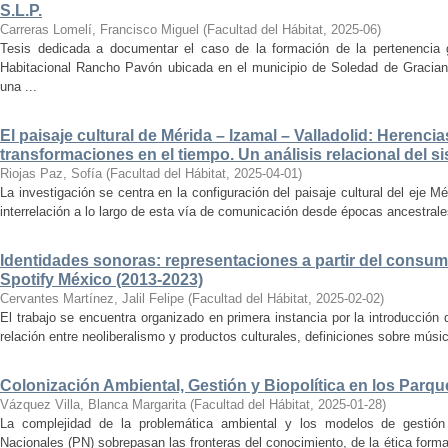
S.L.P.
Carreras Lomelí, Francisco Miguel
(
Facultad del Hábitat
,
2025-06
)
Tesis dedicada a documentar el caso de la formación de la pertenencia g
Habitacional Rancho Pavón ubicada en el municipio de Soledad de Gracian
una ...
El paisaje cultural de Mérida – Izamal – Valladolid: Herencia
transformaciones en el tiempo. Un análisis relacional del si
Riojas Paz, Sofía
(
Facultad del Hábitat
,
2025-04-01
)
La investigación se centra en la configuración del paisaje cultural del eje Mé
interrelación a lo largo de esta vía de comunicación desde épocas ancestrales
Identidades sonoras: representaciones a partir del consum
Spotify México (2013-2023)
Cervantes Martínez, Jalil Felipe
(
Facultad del Hábitat
,
2025-02-02
)
El trabajo se encuentra organizado en primera instancia por la introducción 
relación entre neoliberalismo y productos culturales, definiciones sobre música
Colonización Ambiental, Gestión y Biopolítica en los Parq
Vázquez Villa, Blanca Margarita
(
Facultad del Hábitat
,
2025-01-28
)
La complejidad de la problemática ambiental y los modelos de gestión 
Nacionales (PN) sobrepasan las fronteras del conocimiento, de la ética forma