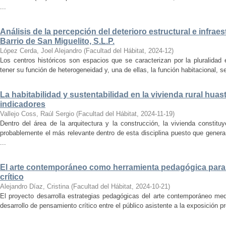
...
Análisis de la percepción del deterioro estructural e infrae
Barrio de San Miguelito, S.L.P.
López Cerda, Joel Alejandro
(
Facultad del Hábitat
,
2024-12
)
Los centros históricos son espacios que se caracterizan por la pluralidad
tener su función de heterogeneidad y, una de ellas, la función habitacional, se
La habitabilidad y sustentabilidad en la vivienda rural hua
indicadores
Vallejo Coss, Raúl Sergio
(
Facultad del Hábitat
,
2024-11-19
)
Dentro del área de la arquitectura y la construcción, la vivienda constit
probablemente el más relevante dentro de esta disciplina puesto que genera
...
El arte contemporáneo como herramienta pedagógica para 
crítico
Alejandro Díaz, Cristina
(
Facultad del Hábitat
,
2024-10-21
)
El proyecto desarrolla estrategias pedagógicas del arte contemporáneo med
desarrollo de pensamiento crítico entre el público asistente a la exposición p