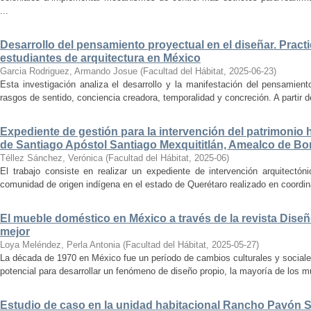
...
Desarrollo del pensamiento proyectual en el diseñar. Pract
estudiantes de arquitectura en México
Garcia Rodriguez, Armando Josue
(
Facultad del Hábitat
,
2025-06-23
)
Esta investigación analiza el desarrollo y la manifestación del pensamient
rasgos de sentido, conciencia creadora, temporalidad y concreción. A partir de 
Expediente de gestión para la intervención del patrimonio 
de Santiago Apóstol Santiago Mexquititlán, Amealco de Bon
Téllez Sánchez, Verónica
(
Facultad del Hábitat
,
2025-06
)
El trabajo consiste en realizar un expediente de intervención arquitectón
comunidad de origen indígena en el estado de Querétaro realizado en coordin
El mueble doméstico en México a través de la revista Diseñ
mejor
Loya Meléndez, Perla Antonia
(
Facultad del Hábitat
,
2025-05-27
)
La década de 1970 en México fue un período de cambios culturales y sociale
potencial para desarrollar un fenómeno de diseño propio, la mayoría de los m
Estudio de caso en la unidad habitacional Rancho Pavón 