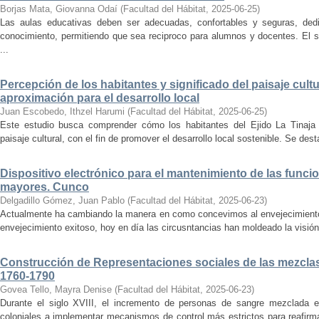
Borjas Mata, Giovanna Odaí
(
Facultad del Hábitat
,
2025-06-25
)
Las aulas educativas deben ser adecuadas, confortables y seguras, dedic
conocimiento, permitiendo que sea reciproco para alumnos y docentes. El s
...
Percepción de los habitantes y significado del paisaje cultu
aproximación para el desarrollo local
Juan Escobedo, Ithzel Harumi
(
Facultad del Hábitat
,
2025-06-25
)
Este estudio busca comprender cómo los habitantes del Ejido La Tinaja p
paisaje cultural, con el fin de promover el desarrollo local sostenible. Se des
Dispositivo electrónico para el mantenimiento de las funci
mayores. Cunco
Delgadillo Gómez, Juan Pablo
(
Facultad del Hábitat
,
2025-06-23
)
Actualmente ha cambiando la manera en como concevimos al envejecimiento
envejecimiento exitoso, hoy en día las circusntancias han moldeado la visión
Construcción de Representaciones sociales de las mezclas
1760-1790
Govea Tello, Mayra Denise
(
Facultad del Hábitat
,
2025-06-23
)
Durante el siglo XVIII, el incremento de personas de sangre mezclada e
coloniales a implementar mecanismos de control más estrictos para reafirmar 