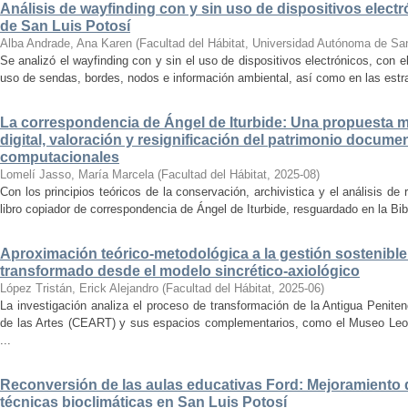
Análisis de wayfinding con y sin uso de dispositivos electr
de San Luis Potosí
Alba Andrade, Ana Karen
(
Facultad del Hábitat, Universidad Autónoma de Sa
Se analizó el wayfinding con y sin el uso de dispositivos electrónicos, con e
uso de sendas, bordes, nodos e información ambiental, así como en las estrat
La correspondencia de Ángel de Iturbide: Una propuesta 
digital, valoración y resignificación del patrimonio docume
computacionales
Lomelí Jasso, María Marcela
(
Facultad del Hábitat
,
2025-08
)
Con los principios teóricos de la conservación, archivistica y el análisis d
libro copiador de correspondencia de Ángel de Iturbide, resguardado en la Bib
Aproximación teórico-metodológica a la gestión sostenibl
transformado desde el modelo sincrético-axiológico
López Tristán, Erick Alejandro
(
Facultad del Hábitat
,
2025-06
)
La investigación analiza el proceso de transformación de la Antigua Penite
de las Artes (CEART) y sus espacios complementarios, como el Museo Leonor
...
Reconversión de las aulas educativas Ford: Mejoramiento d
técnicas bioclimáticas en San Luis Potosí