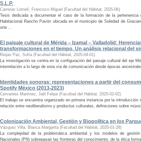
S.L.P.
Carreras Lomelí, Francisco Miguel
(
Facultad del Hábitat
,
2025-06
)
Tesis dedicada a documentar el caso de la formación de la pertenencia g
Habitacional Rancho Pavón ubicada en el municipio de Soledad de Gracian
una ...
El paisaje cultural de Mérida – Izamal – Valladolid: Herencia
transformaciones en el tiempo. Un análisis relacional del si
Riojas Paz, Sofía
(
Facultad del Hábitat
,
2025-04-01
)
La investigación se centra en la configuración del paisaje cultural del eje Mé
interrelación a lo largo de esta vía de comunicación desde épocas ancestrales
Identidades sonoras: representaciones a partir del consum
Spotify México (2013-2023)
Cervantes Martínez, Jalil Felipe
(
Facultad del Hábitat
,
2025-02-02
)
El trabajo se encuentra organizado en primera instancia por la introducción 
relación entre neoliberalismo y productos culturales, definiciones sobre música
Colonización Ambiental, Gestión y Biopolítica en los Parq
Vázquez Villa, Blanca Margarita
(
Facultad del Hábitat
,
2025-01-28
)
La complejidad de la problemática ambiental y los modelos de gestión 
Nacionales (PN) sobrepasan las fronteras del conocimiento, de la ética forma