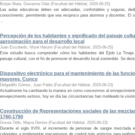
Borjas Mata, Giovanna Odaí
(
Facultad del Hábitat
,
2025-06-25
)
Las aulas educativas deben ser adecuadas, confortables y seguras, dedic
conocimiento, permitiendo que sea reciproco para alumnos y docentes. El s
...
Percepción de los habitantes y significado del paisaje cultu
aproximación para el desarrollo local
Juan Escobedo, Ithzel Harumi
(
Facultad del Hábitat
,
2025-06-25
)
Este estudio busca comprender cómo los habitantes del Ejido La Tinaja p
paisaje cultural, con el fin de promover el desarrollo local sostenible. Se des
Dispositivo electrónico para el mantenimiento de las funci
mayores. Cunco
Delgadillo Gómez, Juan Pablo
(
Facultad del Hábitat
,
2025-06-23
)
Actualmente ha cambiando la manera en como concevimos al envejecimiento
envejecimiento exitoso, hoy en día las circusntancias han moldeado la visión
Construcción de Representaciones sociales de las mezclas
1760-1790
Govea Tello, Mayra Denise
(
Facultad del Hábitat
,
2025-06-23
)
Durante el siglo XVIII, el incremento de personas de sangre mezclada e
coloniales a implementar mecanismos de control más estrictos para reafirmar 