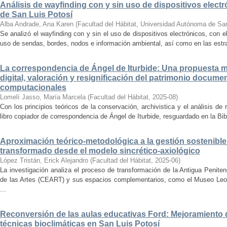
Análisis de wayfinding con y sin uso de dispositivos electr
de San Luis Potosí
Alba Andrade, Ana Karen
(
Facultad del Hábitat, Universidad Autónoma de Sa
Se analizó el wayfinding con y sin el uso de dispositivos electrónicos, con e
uso de sendas, bordes, nodos e información ambiental, así como en las estrat
La correspondencia de Ángel de Iturbide: Una propuesta 
digital, valoración y resignificación del patrimonio docume
computacionales
Lomelí Jasso, María Marcela
(
Facultad del Hábitat
,
2025-08
)
Con los principios teóricos de la conservación, archivistica y el análisis d
libro copiador de correspondencia de Ángel de Iturbide, resguardado en la Bib
Aproximación teórico-metodológica a la gestión sostenibl
transformado desde el modelo sincrético-axiológico
López Tristán, Erick Alejandro
(
Facultad del Hábitat
,
2025-06
)
La investigación analiza el proceso de transformación de la Antigua Penite
de las Artes (CEART) y sus espacios complementarios, como el Museo Leonor
...
Reconversión de las aulas educativas Ford: Mejoramiento d
técnicas bioclimáticas en San Luis Potosí