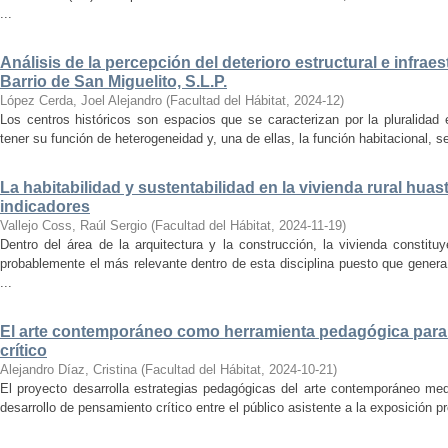
...
Análisis de la percepción del deterioro estructural e infrae
Barrio de San Miguelito, S.L.P.
López Cerda, Joel Alejandro
(
Facultad del Hábitat
,
2024-12
)
Los centros históricos son espacios que se caracterizan por la pluralidad
tener su función de heterogeneidad y, una de ellas, la función habitacional, se
La habitabilidad y sustentabilidad en la vivienda rural hua
indicadores
Vallejo Coss, Raúl Sergio
(
Facultad del Hábitat
,
2024-11-19
)
Dentro del área de la arquitectura y la construcción, la vivienda constit
probablemente el más relevante dentro de esta disciplina puesto que genera
...
El arte contemporáneo como herramienta pedagógica para 
crítico
Alejandro Díaz, Cristina
(
Facultad del Hábitat
,
2024-10-21
)
El proyecto desarrolla estrategias pedagógicas del arte contemporáneo med
desarrollo de pensamiento crítico entre el público asistente a la exposición p