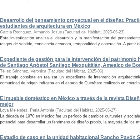
...
Desarrollo del pensamiento proyectual en el diseñar. Pract
estudiantes de arquitectura en México
Garcia Rodriguez, Armando Josue
(
Facultad del Hábitat
,
2025-06-23
)
Esta investigación analiza el desarrollo y la manifestación del pensamient
rasgos de sentido, conciencia creadora, temporalidad y concreción. A partir de 
Expediente de gestión para la intervención del patrimonio 
de Santiago Apóstol Santiago Mexquititlán, Amealco de Bon
Téllez Sánchez, Verónica
(
Facultad del Hábitat
,
2025-06
)
El trabajo consiste en realizar un expediente de intervención arquitectón
comunidad de origen indígena en el estado de Querétaro realizado en coordin
El mueble doméstico en México a través de la revista Diseñ
mejor
Loya Meléndez, Perla Antonia
(
Facultad del Hábitat
,
2025-05-27
)
La década de 1970 en México fue un período de cambios culturales y sociale
potencial para desarrollar un fenómeno de diseño propio, la mayoría de los m
Estudio de caso en la unidad habitacional Rancho Pavón 