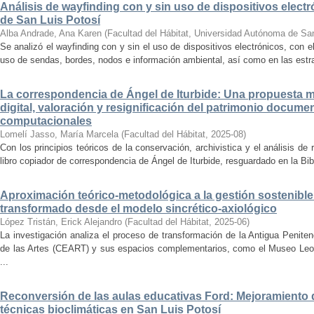
Análisis de wayfinding con y sin uso de dispositivos electr
de San Luis Potosí
Alba Andrade, Ana Karen
(
Facultad del Hábitat, Universidad Autónoma de Sa
Se analizó el wayfinding con y sin el uso de dispositivos electrónicos, con e
uso de sendas, bordes, nodos e información ambiental, así como en las estrat
La correspondencia de Ángel de Iturbide: Una propuesta 
digital, valoración y resignificación del patrimonio docume
computacionales
Lomelí Jasso, María Marcela
(
Facultad del Hábitat
,
2025-08
)
Con los principios teóricos de la conservación, archivistica y el análisis d
libro copiador de correspondencia de Ángel de Iturbide, resguardado en la Bib
Aproximación teórico-metodológica a la gestión sostenibl
transformado desde el modelo sincrético-axiológico
López Tristán, Erick Alejandro
(
Facultad del Hábitat
,
2025-06
)
La investigación analiza el proceso de transformación de la Antigua Penite
de las Artes (CEART) y sus espacios complementarios, como el Museo Leonor
...
Reconversión de las aulas educativas Ford: Mejoramiento d
técnicas bioclimáticas en San Luis Potosí