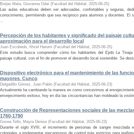
Borjas Mata, Giovanna Odaí
(
Facultad del Hábitat
,
2025-06-25
)
Las aulas educativas deben ser adecuadas, confortables y seguras, dedic
conocimiento, permitiendo que sea reciproco para alumnos y docentes. El s
...
Percepción de los habitantes y significado del paisaje cultu
aproximación para el desarrollo local
Juan Escobedo, Ithzel Harumi
(
Facultad del Hábitat
,
2025-06-25
)
Este estudio busca comprender cómo los habitantes del Ejido La Tinaja p
paisaje cultural, con el fin de promover el desarrollo local sostenible. Se des
Dispositivo electrónico para el mantenimiento de las funci
mayores. Cunco
Delgadillo Gómez, Juan Pablo
(
Facultad del Hábitat
,
2025-06-23
)
Actualmente ha cambiando la manera en como concevimos al envejecimiento
envejecimiento exitoso, hoy en día las circusntancias han moldeado la visión
Construcción de Representaciones sociales de las mezclas
1760-1790
Govea Tello, Mayra Denise
(
Facultad del Hábitat
,
2025-06-23
)
Durante el siglo XVIII, el incremento de personas de sangre mezclada e
coloniales a implementar mecanismos de control más estrictos para reafirmar 