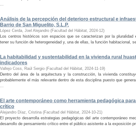
...
Análisis de la percepción del deterioro estructural e infrae
Barrio de San Miguelito, S.L.P.
López Cerda, Joel Alejandro
(
Facultad del Hábitat
,
2024-12
)
Los centros históricos son espacios que se caracterizan por la pluralidad
tener su función de heterogeneidad y, una de ellas, la función habitacional, se
La habitabilidad y sustentabilidad en la vivienda rural hua
indicadores
Vallejo Coss, Raúl Sergio
(
Facultad del Hábitat
,
2024-11-19
)
Dentro del área de la arquitectura y la construcción, la vivienda constit
probablemente el más relevante dentro de esta disciplina puesto que genera
...
El arte contemporáneo como herramienta pedagógica para 
crítico
Alejandro Díaz, Cristina
(
Facultad del Hábitat
,
2024-10-21
)
El proyecto desarrolla estrategias pedagógicas del arte contemporáneo med
desarrollo de pensamiento crítico entre el público asistente a la exposición p