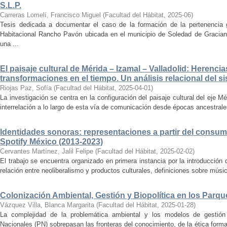
S.L.P.
Carreras Lomelí, Francisco Miguel
(
Facultad del Hábitat
,
2025-06
)
Tesis dedicada a documentar el caso de la formación de la pertenencia g
Habitacional Rancho Pavón ubicada en el municipio de Soledad de Gracian
una ...
El paisaje cultural de Mérida – Izamal – Valladolid: Herencia
transformaciones en el tiempo. Un análisis relacional del si
Riojas Paz, Sofía
(
Facultad del Hábitat
,
2025-04-01
)
La investigación se centra en la configuración del paisaje cultural del eje Mé
interrelación a lo largo de esta vía de comunicación desde épocas ancestrales
Identidades sonoras: representaciones a partir del consum
Spotify México (2013-2023)
Cervantes Martínez, Jalil Felipe
(
Facultad del Hábitat
,
2025-02-02
)
El trabajo se encuentra organizado en primera instancia por la introducción 
relación entre neoliberalismo y productos culturales, definiciones sobre música
Colonización Ambiental, Gestión y Biopolítica en los Parq
Vázquez Villa, Blanca Margarita
(
Facultad del Hábitat
,
2025-01-28
)
La complejidad de la problemática ambiental y los modelos de gestión 
Nacionales (PN) sobrepasan las fronteras del conocimiento, de la ética forma