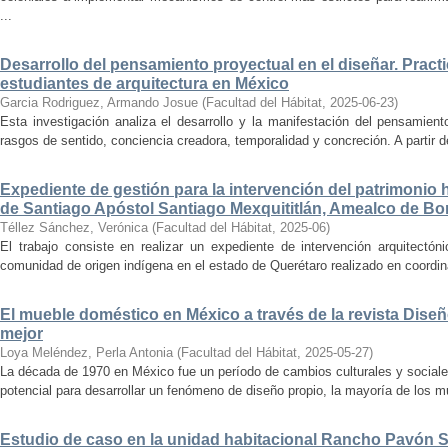
...
Desarrollo del pensamiento proyectual en el diseñar. Pract
estudiantes de arquitectura en México
Garcia Rodriguez, Armando Josue
(
Facultad del Hábitat
,
2025-06-23
)
Esta investigación analiza el desarrollo y la manifestación del pensamient
rasgos de sentido, conciencia creadora, temporalidad y concreción. A partir de 
Expediente de gestión para la intervención del patrimonio 
de Santiago Apóstol Santiago Mexquititlán, Amealco de Bon
Téllez Sánchez, Verónica
(
Facultad del Hábitat
,
2025-06
)
El trabajo consiste en realizar un expediente de intervención arquitectón
comunidad de origen indígena en el estado de Querétaro realizado en coordin
El mueble doméstico en México a través de la revista Diseñ
mejor
Loya Meléndez, Perla Antonia
(
Facultad del Hábitat
,
2025-05-27
)
La década de 1970 en México fue un período de cambios culturales y sociale
potencial para desarrollar un fenómeno de diseño propio, la mayoría de los m
Estudio de caso en la unidad habitacional Rancho Pavón 