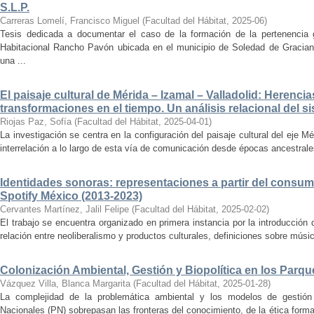
S.L.P.
Carreras Lomelí, Francisco Miguel
(
Facultad del Hábitat
,
2025-06
)
Tesis dedicada a documentar el caso de la formación de la pertenencia g
Habitacional Rancho Pavón ubicada en el municipio de Soledad de Gracian
una ...
El paisaje cultural de Mérida – Izamal – Valladolid: Herencia
transformaciones en el tiempo. Un análisis relacional del si
Riojas Paz, Sofía
(
Facultad del Hábitat
,
2025-04-01
)
La investigación se centra en la configuración del paisaje cultural del eje Mé
interrelación a lo largo de esta vía de comunicación desde épocas ancestrales
Identidades sonoras: representaciones a partir del consum
Spotify México (2013-2023)
Cervantes Martínez, Jalil Felipe
(
Facultad del Hábitat
,
2025-02-02
)
El trabajo se encuentra organizado en primera instancia por la introducción 
relación entre neoliberalismo y productos culturales, definiciones sobre música
Colonización Ambiental, Gestión y Biopolítica en los Parq
Vázquez Villa, Blanca Margarita
(
Facultad del Hábitat
,
2025-01-28
)
La complejidad de la problemática ambiental y los modelos de gestión 
Nacionales (PN) sobrepasan las fronteras del conocimiento, de la ética forma