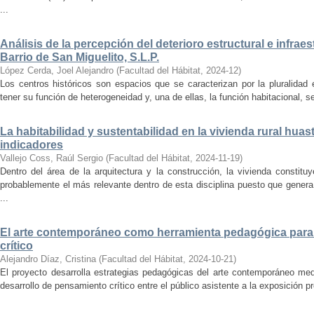
...
Análisis de la percepción del deterioro estructural e infrae
Barrio de San Miguelito, S.L.P.
López Cerda, Joel Alejandro
(
Facultad del Hábitat
,
2024-12
)
Los centros históricos son espacios que se caracterizan por la pluralidad
tener su función de heterogeneidad y, una de ellas, la función habitacional, se
La habitabilidad y sustentabilidad en la vivienda rural hua
indicadores
Vallejo Coss, Raúl Sergio
(
Facultad del Hábitat
,
2024-11-19
)
Dentro del área de la arquitectura y la construcción, la vivienda constit
probablemente el más relevante dentro de esta disciplina puesto que genera
...
El arte contemporáneo como herramienta pedagógica para 
crítico
Alejandro Díaz, Cristina
(
Facultad del Hábitat
,
2024-10-21
)
El proyecto desarrolla estrategias pedagógicas del arte contemporáneo med
desarrollo de pensamiento crítico entre el público asistente a la exposición p