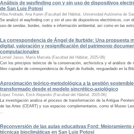
Análisis de wayfinding con y sin uso de dispositivos electr
de San Luis Potosí
Alba Andrade, Ana Karen
(
Facultad del Hábitat, Universidad Autónoma de Sa
Se analizó el wayfinding con y sin el uso de dispositivos electrónicos, con e
uso de sendas, bordes, nodos e información ambiental, así como en las estrat
La correspondencia de Ángel de Iturbide: Una propuesta 
digital, valoración y resignificación del patrimonio docume
computacionales
Lomelí Jasso, María Marcela
(
Facultad del Hábitat
,
2025-08
)
Con los principios teóricos de la conservación, archivistica y el análisis d
libro copiador de correspondencia de Ángel de Iturbide, resguardado en la Bib
Aproximación teórico-metodológica a la gestión sostenibl
transformado desde el modelo sincrético-axiológico
López Tristán, Erick Alejandro
(
Facultad del Hábitat
,
2025-06
)
La investigación analiza el proceso de transformación de la Antigua Penite
de las Artes (CEART) y sus espacios complementarios, como el Museo Leonor
...
Reconversión de las aulas educativas Ford: Mejoramiento d
técnicas bioclimáticas en San Luis Potosí