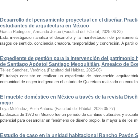
...
Desarrollo del pensamiento proyectual en el diseñar. Pract
estudiantes de arquitectura en México
Garcia Rodriguez, Armando Josue
(
Facultad del Hábitat
,
2025-06-23
)
Esta investigación analiza el desarrollo y la manifestación del pensamient
rasgos de sentido, conciencia creadora, temporalidad y concreción. A partir de 
Expediente de gestión para la intervención del patrimonio 
de Santiago Apóstol Santiago Mexquititlán, Amealco de Bon
Téllez Sánchez, Verónica
(
Facultad del Hábitat
,
2025-06
)
El trabajo consiste en realizar un expediente de intervención arquitectón
comunidad de origen indígena en el estado de Querétaro realizado en coordin
El mueble doméstico en México a través de la revista Diseñ
mejor
Loya Meléndez, Perla Antonia
(
Facultad del Hábitat
,
2025-05-27
)
La década de 1970 en México fue un período de cambios culturales y sociale
potencial para desarrollar un fenómeno de diseño propio, la mayoría de los m
Estudio de caso en la unidad habitacional Rancho Pavón 