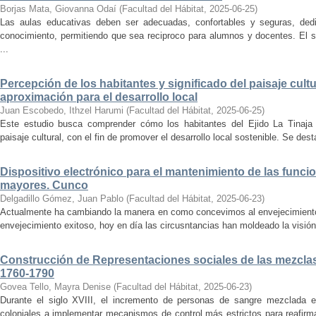
Borjas Mata, Giovanna Odaí
(
Facultad del Hábitat
,
2025-06-25
)
Las aulas educativas deben ser adecuadas, confortables y seguras, dedic
conocimiento, permitiendo que sea reciproco para alumnos y docentes. El s
...
Percepción de los habitantes y significado del paisaje cultu
aproximación para el desarrollo local
Juan Escobedo, Ithzel Harumi
(
Facultad del Hábitat
,
2025-06-25
)
Este estudio busca comprender cómo los habitantes del Ejido La Tinaja p
paisaje cultural, con el fin de promover el desarrollo local sostenible. Se des
Dispositivo electrónico para el mantenimiento de las funci
mayores. Cunco
Delgadillo Gómez, Juan Pablo
(
Facultad del Hábitat
,
2025-06-23
)
Actualmente ha cambiando la manera en como concevimos al envejecimiento
envejecimiento exitoso, hoy en día las circusntancias han moldeado la visión
Construcción de Representaciones sociales de las mezclas
1760-1790
Govea Tello, Mayra Denise
(
Facultad del Hábitat
,
2025-06-23
)
Durante el siglo XVIII, el incremento de personas de sangre mezclada e
coloniales a implementar mecanismos de control más estrictos para reafirmar 